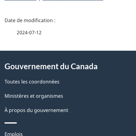
D
é
2024-07-12
t
À
a
Gouvernement du Canada
propos
i
de
l
Toutes les coordonnées
ce
s
Ministères et organismes
site
d
À propos du gouvernement
e
l
Thèmes
Emplois