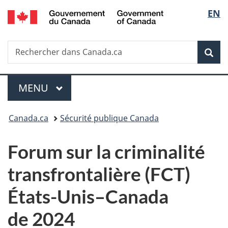
/
Sélec
EN
Passer
Passer
Passer
Government
au
à
à
de
of
contenu
«
la
Canada
Recherche
Rechercher
principal
Au
version
Rec
la
dans
sujet
HTML
Canada.ca
du
simplifiée
langu
Menu
gouvernement
MENU
PRINCIPAL
»
Vous
Canada.ca
Sécurité publique Canada
êtes
Forum sur la criminalité
ici :
transfrontalière (FCT)
États-Unis–Canada
de 2024