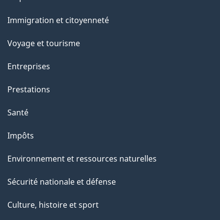
et
a
Immigration et citoyenneté
sujets
p
Voyage et tourisme
a
Entreprises
g
Prestations
e
Santé
Impôts
Environnement et ressources naturelles
Sécurité nationale et défense
Culture, histoire et sport