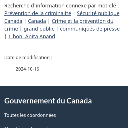
Recherche d'information connexe par mot-clé :
Prévention de la criminalité
|
Sécurité publique
Canada
|
Canada
|
Crime et la prévention du
crime
|
grand public
|
communiqués de presse
|
L'hon. Anita Anand
D
é
2024-10-16
t
À
a
Gouvernement du Canada
propos
i
de
l
Toutes les coordonnées