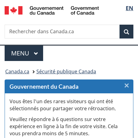
/
Sélec
EN
Passer
Passer
Passer
Passer
Government
au
au
à
à
de
of
Gestionnaire
contenu
«
la
Canada
Recherche
Rechercher
des
principal
Au
version
Rec
la
dans
Invitations
sujet
HTML
Canada.ca
du
simplifiée
langu
Menu
gouvernement
MENU
PRINCIPAL
»
Vous
Canada.ca
Sécurité publique Canada
êtes
×
F
Gouvernement du Canada
ici :
:
Vous êtes l’un des rares visiteurs qui ont été
sélectionnés pour partager votre rétroaction.
S
Veuillez répondre à 6 questions sur votre
d
expérience en ligne à la fin de votre visite. Cela
vous prendra moins de 5 minutes.
si