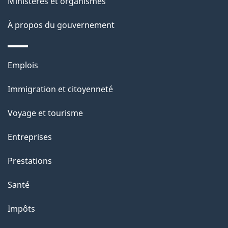
ce
s
Ministères et organismes
site
d
À propos du gouvernement
e
l
Thèmes
Emplois
et
a
Immigration et citoyenneté
sujets
p
Voyage et tourisme
a
Entreprises
g
Prestations
e
Santé
Impôts