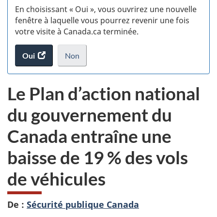
En choisissant « Oui », vous ouvrirez une nouvelle
w
fenêtre à laquelle vous pourrez revenir une fois
votre visite à Canada.ca terminée.
(t
Oui
accéder
Non
d
au
je
.
sondage.
ne
Le Plan d’action national
veux
pas
du gouvernement du
participer
au
Canada entraîne une
sondage
du
baisse de 19 % des vols
site
web,
de véhicules
De :
Sécurité publique Canada