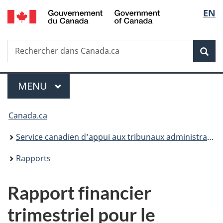
/
Sélec
EN
Passer
Passer
Passer
Government
au
à
à
de
of
contenu
«
la
Canada
Recherche
Rechercher
principal
Au
version
Rec
la
dans
sujet
HTML
Canada.ca
du
simplifiée
langu
Menu
gouvernement
MENU
PRINCIPAL
»
Vous
Canada.ca
êtes
Service canadien d’appui aux tribunaux administratifs
ici :
Rapports
Rapport financier
trimestriel pour le