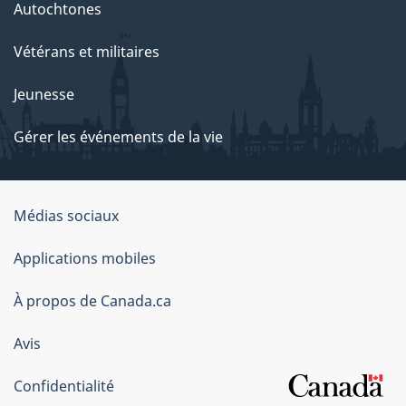
Autochtones
Vétérans et militaires
Jeunesse
Gérer les événements de la vie
Organisation
Médias sociaux
du
Applications mobiles
gouvernement
du
À propos de Canada.ca
Canada
Avis
Confidentialité