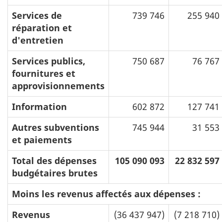
Services de
739 746
255 940
réparation et
d'entretien
Services publics,
750 687
76 767
fournitures et
approvisionnements
Information
602 872
127 741
Autres subventions
745 944
31 553
et paiements
Total des dépenses
105 090 093
22 832 597
budgétaires brutes
Moins les revenus affectés aux dépenses :
Revenus
(36 437 947)
(7 218 710)