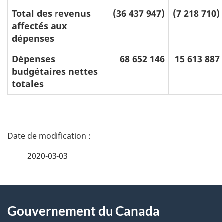
Total des revenus
(36 437 947)
(7 218 710)
affectés aux
dépenses
Dépenses
68 652 146
15 613 887
budgétaires nettes
totales
D
é
2020-03-03
t
À
a
Gouvernement du Canada
propos
i