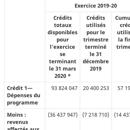
Exercice 2019-20
Crédits
Crédits
Cumu
totaux
utilisés
cré
disponibles
pour le
utili
pour
trimestre
la f
l'exercice
terminé
trim
se
le 31
terminant
décembre
le 31 mars
2019
2020 *
Crédit 1—
93 824 047
20 400 253
57 1
Dépenses du
programme
Moins :
(36 437 947)
(7 218 710)
(14 43
revenus
affectés aux