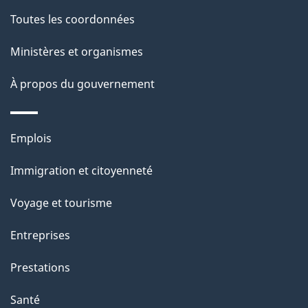
de
l
Toutes les coordonnées
ce
s
Ministères et organismes
site
d
À propos du gouvernement
e
l
Thèmes
Emplois
et
a
Immigration et citoyenneté
sujets
p
Voyage et tourisme
a
Entreprises
g
Prestations
e
Santé