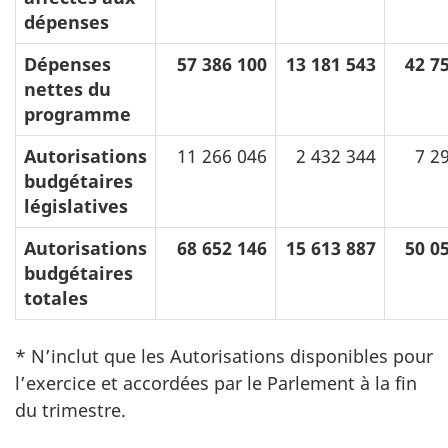
dépenses
Dépenses
57 386 100
13 181 543
42 7
nettes du
programme
Autorisations
11 266 046
2 432 344
7 2
budgétaires
législatives
Autorisations
68 652 146
15 613 887
50 0
budgétaires
totales
* N’inclut que les Autorisations disponibles pour
l’exercice et accordées par le Parlement à la fin
du trimestre.