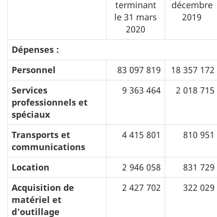
terminant
décembre
le 31 mars
2019
2020
Dépenses :
Personnel
83 097 819
18 357 172
Services
9 363 464
2 018 715
professionnels et
spéciaux
Transports et
4 415 801
810 951
communications
Location
2 946 058
831 729
Acquisition de
2 427 702
322 029
matériel et
d’outillage