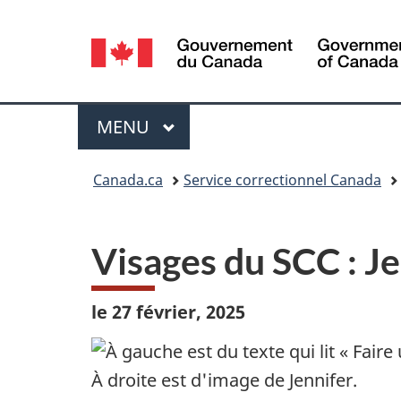
Sélection
de
la
Menu
MENU
PRINCIPAL
langue
Vous
Canada.ca
Service correctionnel Canada
êtes
ici :
Visages du SCC : J
le 27 février, 2025