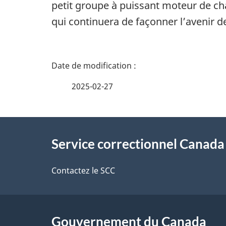
petit groupe à puissant moteur de chan
qui continuera de façonner l’avenir 
D
é
2025-02-27
t
À
a
Service correctionnel Canada
propos
i
de
Contactez le SCC
l
ce
s
site
Gouvernement du Canada