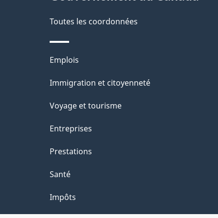
d
e
Toutes les coordonnées
l
Thèmes
Emplois
a
et
Immigration et citoyenneté
p
sujets
Voyage et tourisme
a
Entreprises
g
Prestations
e
Santé
Impôts