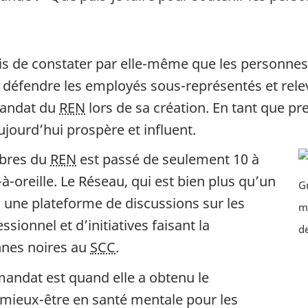
mis de constater par elle-même que les personnes
r défendre les employés sous-représentés et rele
 mandat du
REN
lors de sa création. En tant que pre
ujourd’hui prospère et influent.
mbres du
REN
est passé de seulement 10 à
à-oreille. Le Réseau, qui est bien plus qu’un
Gr
 une plateforme de discussions sur les
m
sionnel et d’initiatives faisant la
de
nnes noires au
SCC
.
andat est quand elle a obtenu le
ieux-être en santé mentale pour les