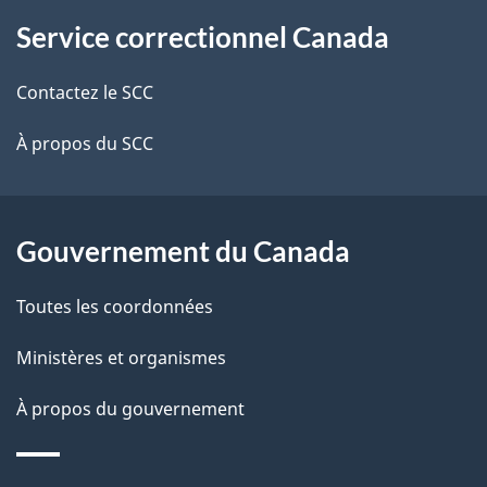
À
a
Service correctionnel Canada
propos
i
de
l
Contactez le SCC
ce
s
À propos du SCC
site
d
e
Gouvernement du Canada
l
Toutes les coordonnées
a
Ministères et organismes
p
À propos du gouvernement
a
g