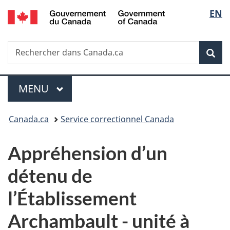
/
Sélec
EN
Passer
Passer
Passer
Government
au
à
à
de
of
contenu
«
la
Canada
Recherche
Rechercher
principal
Au
version
Rec
la
dans
sujet
HTML
Canada.ca
du
simplifiée
langu
Menu
gouvernement
MENU
PRINCIPAL
»
Vous
Canada.ca
Service correctionnel Canada
êtes
Appréhension d’un
ici :
détenu de
l’Établissement
Archambault - unité à