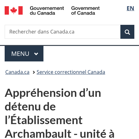
/
Sélec
EN
Passer
Passer
Passer
Government
au
à
à
de
of
contenu
«
la
Canada
Recherche
Rechercher
principal
Au
version
Rec
la
dans
sujet
HTML
Canada.ca
du
simplifiée
langu
Menu
gouvernement
MENU
PRINCIPAL
»
Vous
Canada.ca
Service correctionnel Canada
êtes
Appréhension d’un
ici :
détenu de
l’Établissement
Archambault - unité à