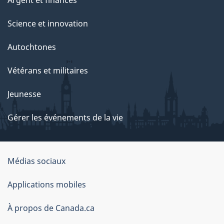
Argent et finances
Science et innovation
Autochtones
Vétérans et militaires
Jeunesse
Gérer les événements de la vie
Organisation
Médias sociaux
du
Applications mobiles
gouvernement
du
À propos de Canada.ca