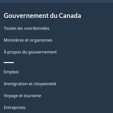
site
d
e
Gouvernement du Canada
l
Toutes les coordonnées
a
Ministères et organismes
p
À propos du gouvernement
a
g
Thèmes
Emplois
e
et
Immigration et citoyenneté
sujets
Voyage et tourisme
Entreprises