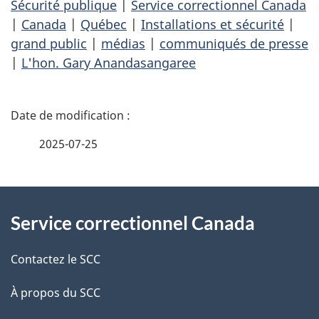
Sécurité publique
|
Service correctionnel Canada
|
Canada
|
Québec
|
Installations et sécurité
|
grand public
|
médias
|
communiqués de presse
|
L'hon. Gary Anandasangaree
D
é
2025-07-25
t
À
a
Service correctionnel Canada
propos
i
de
l
Contactez le SCC
ce
s
À propos du SCC