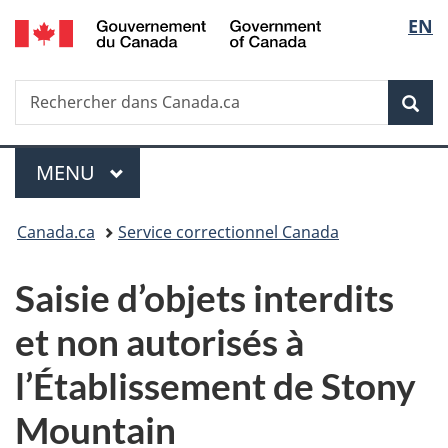
/
Sélec
EN
Passer
Passer
Passer
Government
au
à
à
de
of
contenu
«
la
Canada
Recherche
Rechercher
principal
Au
version
Rec
la
dans
sujet
HTML
Canada.ca
du
simplifiée
langu
Menu
gouvernement
MENU
PRINCIPAL
»
Vous
Canada.ca
Service correctionnel Canada
êtes
Saisie d’objets interdits
ici :
et non autorisés à
l’Établissement de Stony
Mountain