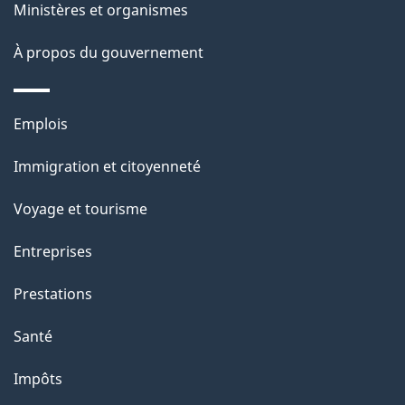
Ministères et organismes
p
À propos du gouvernement
a
g
Thèmes
Emplois
e
et
Immigration et citoyenneté
sujets
Voyage et tourisme
Entreprises
Prestations
Santé
Impôts