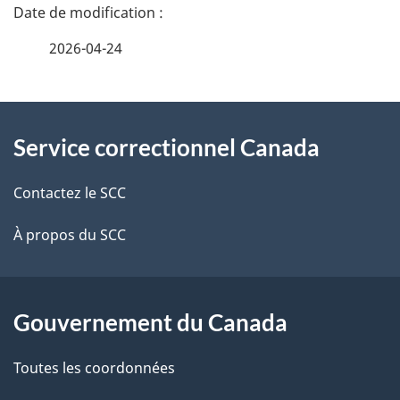
D
é
2026-04-24
t
À
a
Service correctionnel Canada
propos
i
de
l
Contactez le SCC
ce
s
À propos du SCC
site
d
e
Gouvernement du Canada
l
Toutes les coordonnées
a