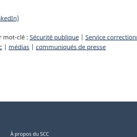
nkedIn)
 mot-clé :
Sécurité publique
|
Service correctio
c
|
médias
|
communiqués de presse
À propos du SCC