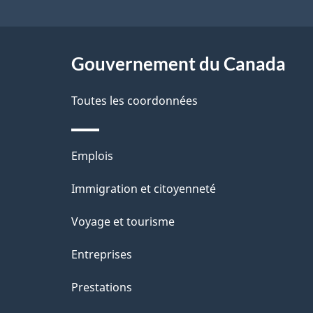
de
l
ce
s
site
Gouvernement du Canada
d
e
Toutes les coordonnées
l
Thèmes
Emplois
a
et
Immigration et citoyenneté
p
sujets
Voyage et tourisme
a
Entreprises
g
Prestations
e