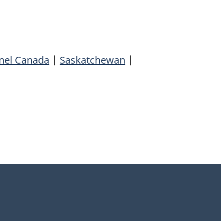
nnel Canada
|
Saskatchewan
|