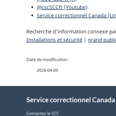
@cscSCCfr (Youtube)
Service correctionnel Canada (Li
Recherche d'information connexe par
Installations et sécurité
|
grand publi
D
é
2026-04-09
t
À
a
Service correctionnel Canada
propos
i
Contactez le SCC