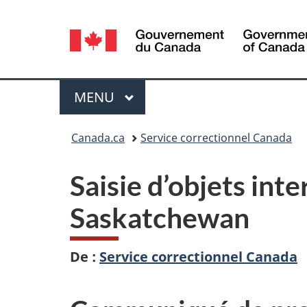
Sélection
de
la
Menu
MENU
PRINCIPAL
langue
Vous
Canada.ca
Service correctionnel Canada
êtes
Saisie d’objets inte
ici :
Saskatchewan
De :
Service correctionnel Canada