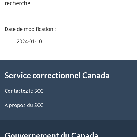
recherche.
D
é
2024-01-10
t
À
a
Service correctionnel Canada
propos
i
de
l
Contactez le SCC
ce
s
À propos du SCC
site
d
e
Gouvernement du Canada