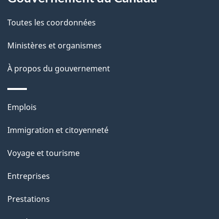
l
Toutes les coordonnées
a
Ministères et organismes
p
À propos du gouvernement
a
g
Thèmes
Emplois
e
et
Immigration et citoyenneté
sujets
Voyage et tourisme
Entreprises
Prestations