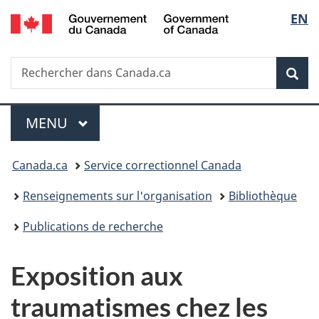
/
Sélec
EN
Passer
Passer
Passer
Government
au
à
à
de
of
contenu
«
la
Canada
Recherche
Rechercher
principal
Au
version
Rec
la
dans
sujet
HTML
Canada.ca
du
simplifiée
langu
Menu
gouvernement
MENU
PRINCIPAL
»
Vous
Canada.ca
Service correctionnel Canada
êtes
Renseignements sur l'organisation
Bibliothèque
ici :
Publications de recherche
Exposition aux
traumatismes chez les