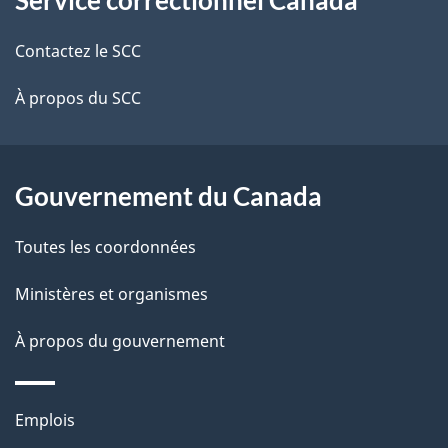
propos
i
de
l
Contactez le SCC
ce
s
À propos du SCC
site
d
e
Gouvernement du Canada
l
Toutes les coordonnées
a
Ministères et organismes
p
À propos du gouvernement
a
g
Thèmes
Emplois
e