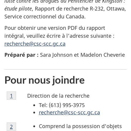
lutte contre les drogues au Pénitencier de Kingston :
étude pilote
, Rapport de recherche R-232, Ottawa,
Service correctionnel du Canada.
Pour obtenir une version
PDF
du rapport
intégral, veuillez écrire à l'adresse suivante :
recherche@csc-scc.gc.ca
Préparé par :
Sara Johnson et Madelon Cheverie
Pour nous joindre
Notes
Direction de la recherche
Retour à la référence de la note de bas de page
1
de
Tel: (613) 995-3975
bas
recherche@csc-scc.gc.ca
de
page
Notes
Comprend la possession d'objets
Retour à la référence de la note de bas de page
2
1