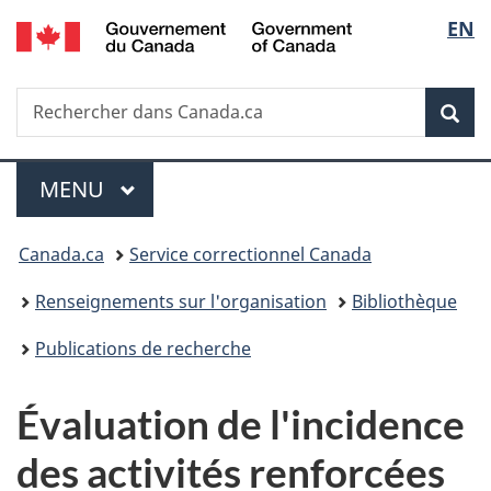
/
Sélec
EN
Passer
Passer
Passer
Government
au
à
à
de
of
contenu
«
la
Canada
Recherche
Rechercher
principal
Au
version
Rec
la
dans
sujet
HTML
Canada.ca
du
simplifiée
langu
Menu
gouvernement
MENU
PRINCIPAL
»
Vous
Canada.ca
Service correctionnel Canada
êtes
Renseignements sur l'organisation
Bibliothèque
ici :
Publications de recherche
Évaluation de l'incidence
des activités renforcées