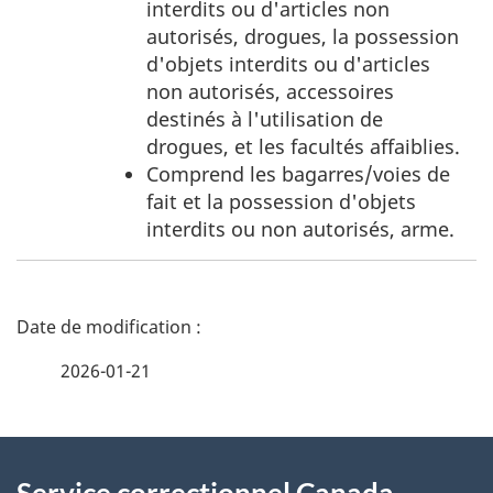
de
interdits ou d'articles non
bas
autorisés, drogues, la possession
de
d'objets interdits ou d'articles
page
non autorisés, accessoires
2
destinés à l'utilisation de
drogues, et les facultés affaiblies.
Comprend les bagarres/voies de
fait et la possession d'objets
interdits ou non autorisés, arme.
D
é
2026-01-21
t
À
a
Service correctionnel Canada