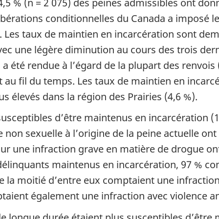
 4,5 % (n = 2 075) des peines admissibles ont don
ibérations conditionnelles du Canada a imposé le
. Les taux de maintien en incarcération sont dem
avec une légère diminution au cours des trois d
a été rendue à l’égard de la plupart des renvois 
 fil du temps. Les taux de maintien en incarcéra
lus élevés dans la région des Prairies (4,6 %).
susceptibles d’être maintenus en incarcération (
 non sexuelle à l’origine de la peine actuelle on
r une infraction grave en matière de drogue ont 
 délinquants maintenus en incarcération, 97 % co
de la moitié d’entre eux comptaient une infraction
ptaient également une infraction avec violence an
e longue durée étaient plus susceptibles d’être 