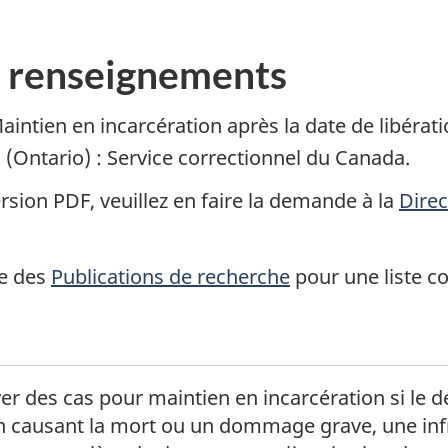
s renseignements
aintien en incarcération après la date de libérati
(Ontario) : Service correctionnel du Canada.
rsion PDF, veuillez en faire la demande à la
Direc
ge des
Publications de recherche
pour une liste c
 bas de page
r des cas pour maintien en incarcération si le dé
 causant la mort ou un dommage grave, une infr