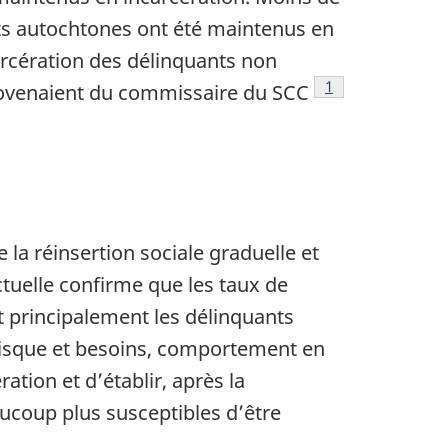
ts autochtones ont été maintenus en
arcération des délinquants non
Note de bas de p
1
rovenaient du commissaire du SCC
la réinsertion sociale graduelle et
ctuelle confirme que les taux de
t principalement les délinquants
 (risque et besoins, comportement en
ation et d’établir, après la
aucoup plus susceptibles d’être