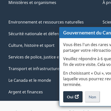
Ministères et organismes
À p
Environnement et ressources naturelles
Scie
Gouvernement du Ca
Sécurité nationale et défense
Aut
Vous êtes l’un des rares 
Culture, histoire et sport
Vété
partager votre rétroactio
Services de police, justice et urgences
Jeun
Veuillez répondre à 6 que
fin de votre visite. Cela
Transport et infrastructure
Gére
En choisissant « Oui », v
laquelle vous pourrez rev
Le Canada et le monde
terminée.
Argent et finances
Oui
accéder
Non
au
je
.
sondage.
ne