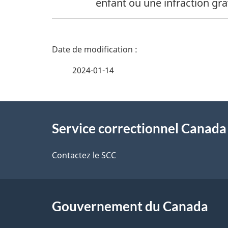
o
enfant ou une infraction gra
de
t
page
1
D
e
é
s
2024-01-14
t
d
À
a
e
Service correctionnel Canada
propos
i
b
de
Contactez le SCC
l
a
ce
s
s
site
Gouvernement du Canada
d
d