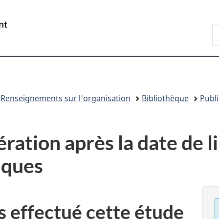
Passer
Passer
Passer
Passer
au
au
à
à
/
R
Gestionnaire
contenu
«
la
Government
d
des
principal
Au
version
of
C
Invitations
sujet
HTML
Canada
du
simplifiée
gouvernement
»
Renseignements sur l'organisation
Bibliothèque
Publ
ration après la date de li
iques
 effectué cette étude