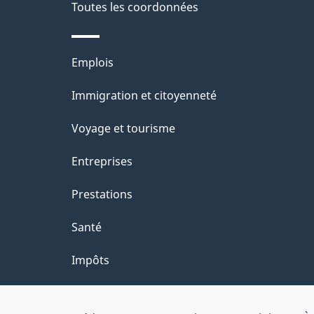
e
Toutes les coordonnées
e
l
p
Thèmes
Emplois
a
a
et
Immigration et citoyenneté
p
g
sujets
Voyage et tourisme
a
e
Entreprises
g
Prestations
e
Santé
Impôts