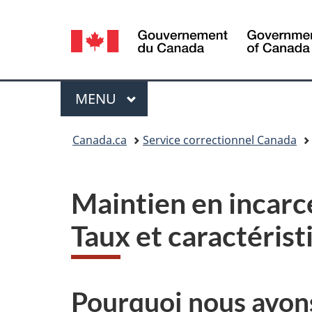
Sélection
de
la
Menu
MENU
PRINCIPAL
langue
Vous
Canada.ca
Service correctionnel Canada
êtes
ici :
Maintien en incarcé
Taux et caractérist
Pourquoi nous avons