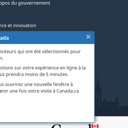
ropos du gouvernement
nce et innovation
×
Fermer
nada
ochtones
:
visiteurs qui ont été sélectionnés pour
rans et militaires
n.
Sondage
esse
stions sur votre expérience en ligne à la
du
 vous prendra moins de 5 minutes.
r les événements de la vie
site
ous ouvrirez une nouvelle fenêtre à
enir une fois votre visite à Canada.ca
web
(touche
d'échapp