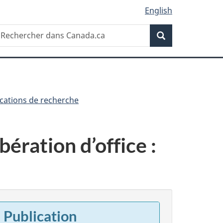
English
Recherche
echercher
Recherche
ans
anada.ca
ications de recherche
bération d’office :
Publication