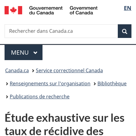
/
Sélec
EN
Passer
Passer
Passer
Government
au
à
à
de
of
contenu
«
la
Canada
Recherche
Rechercher
principal
Au
version
Rec
la
dans
sujet
HTML
Canada.ca
du
simplifiée
langu
Menu
gouvernement
MENU
PRINCIPAL
»
Vous
Canada.ca
Service correctionnel Canada
êtes
Renseignements sur l'organisation
Bibliothèque
ici :
Publications de recherche
Étude exhaustive sur les
taux de récidive des