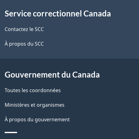
À
a
Service correctionnel Canada
propos
i
de
l
Contactez le SCC
ce
s
À propos du SCC
site
d
e
Gouvernement du Canada
l
Toutes les coordonnées
a
Ministères et organismes
p
À propos du gouvernement
a
g