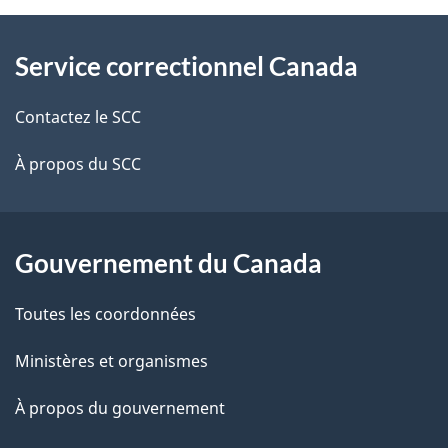
À
a
Service correctionnel Canada
propos
i
de
l
Contactez le SCC
ce
s
À propos du SCC
site
d
e
Gouvernement du Canada
l
Toutes les coordonnées
a
Ministères et organismes
p
À propos du gouvernement
a