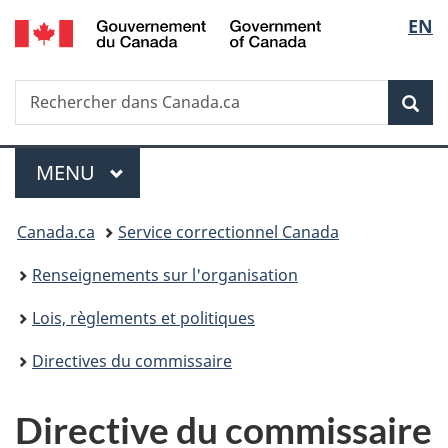
/
Sélec
EN
Passer
Passer
Passer
Government
au
à
à
de
of
contenu
«
la
Canada
Recherche
Rechercher
principal
Au
version
Rec
la
dans
sujet
HTML
Canada.ca
du
simplifiée
langu
Menu
gouvernement
MENU
PRINCIPAL
»
Vous
Canada.ca
Service correctionnel Canada
êtes
Renseignements sur l'organisation
ici :
Lois, règlements et politiques
Directives du commissaire
Directive du commissaire