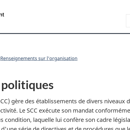
Passer
Passer
Passer
au
à
à
/
R
contenu
«
la
Government
d
principal
Au
version
of
C
sujet
HTML
Canada
du
simplifiée
gouvernement
»
Renseignements sur l'organisation
 politiques
CC) gère des établissements de divers niveaux de 
lectivité. Le SCC exécute son mandat conformémen
s condition, laquelle lui confère son cadre législa
 d'une série de directives et de procédures que 