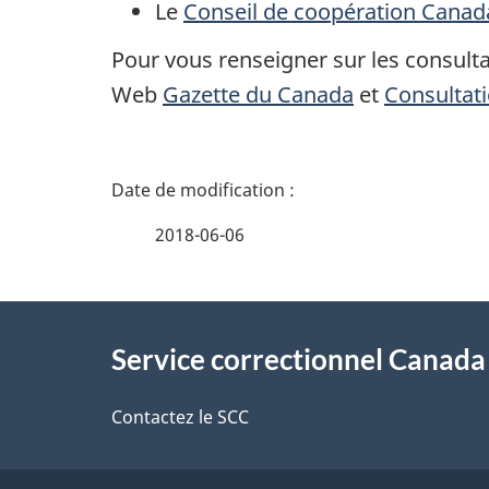
Le
Conseil de coopération Canad
Pour vous renseigner sur les consulta
Web
Gazette du Canada
et
Consultat
D
é
2018-06-06
t
À
a
Service correctionnel Canada
propos
i
de
Contactez le SCC
l
ce