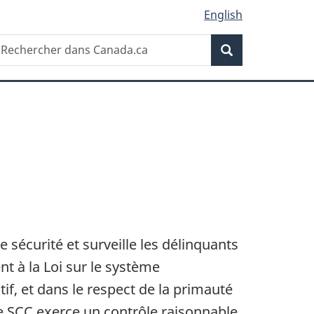
English
Recherche
echercher
Recherche
ans
anada.ca
sécurité et surveille les délinquants
t à la Loi sur le système
tif, et dans le respect de la primauté
le SCC exerce un contrôle raisonnable,