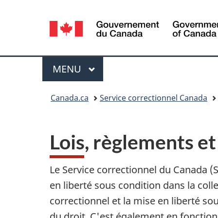
Sélection
de
la
Menu
MENU
PRINCIPAL
langue
Vous
Canada.ca
Service correctionnel Canada
êtes
ici :
Lois, règlements et
Le Service correctionnel du Canada (S
en liberté sous condition dans la col
correctionnel et la mise en liberté sou
du droit. C'est également en fonction