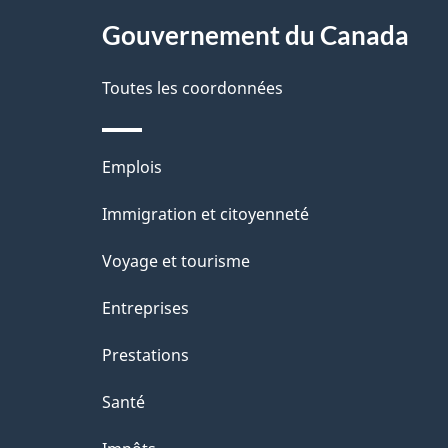
s
site
Gouvernement du Canada
d
e
Toutes les coordonnées
l
Thèmes
Emplois
a
et
Immigration et citoyenneté
p
sujets
Voyage et tourisme
a
Entreprises
g
Prestations
e
Santé