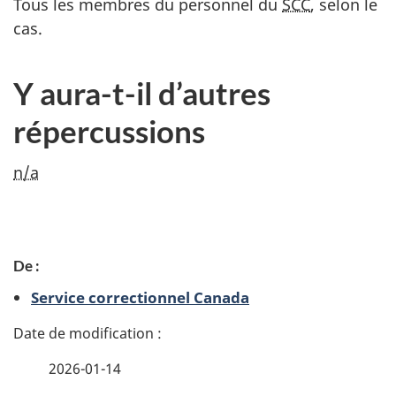
Tous les membres du personnel du
SCC
, selon le
cas.
Y aura-t-il d’autres
répercussions
n/a
D
De :
é
Service correctionnel Canada
t
a
2026-01-14
i