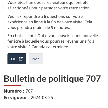
:
Vous êtes l’un des rares visiteurs qui ont été
sélectionnés pour partager votre rétroaction.
S
Veuillez répondre à 6 questions sur votre
d
expérience en ligne à la fin de votre visite. Cela
vous prendra moins de 5 minutes.
si
En choisissant « Oui », vous ouvrirez une nouvelle
w
fenêtre à laquelle vous pourrez revenir une fois
votre visite à Canada.ca terminée.
(t
Oui
accéder
Non
d
au
je
.
sondage.
ne
Bulletin de politique 707
veux
pas
participer
Numéro :
707
au
En vigueur :
2024-03-25
sondage
du