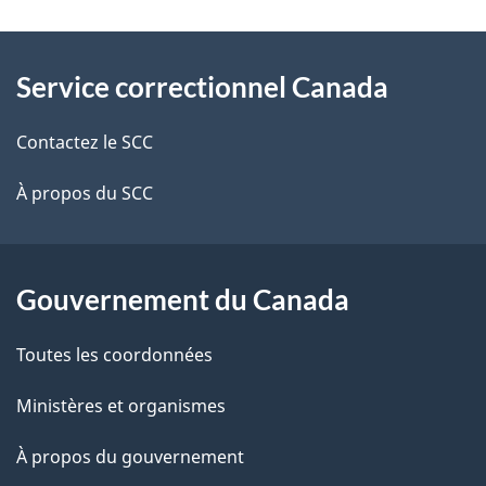
l
À
s
Service correctionnel Canada
propos
d
de
Contactez le SCC
e
ce
À propos du SCC
l
site
a
Gouvernement du Canada
p
Toutes les coordonnées
a
g
Ministères et organismes
e
À propos du gouvernement