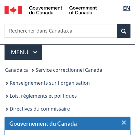
/
Sélec
EN
Passer
Passer
Passer
Passer
Government
au
au
à
à
de
of
Gestionnaire
contenu
«
la
Canada
Recherche
Rechercher
des
principal
Au
version
Rec
la
dans
Invitations
sujet
HTML
Canada.ca
du
simplifiée
langu
Menu
gouvernement
MENU
PRINCIPAL
»
Vous
Canada.ca
Service correctionnel Canada
êtes
Renseignements sur l'organisation
ici :
Lois, règlements et politiques
Directives du commissaire
×
F
Gouvernement du Canada