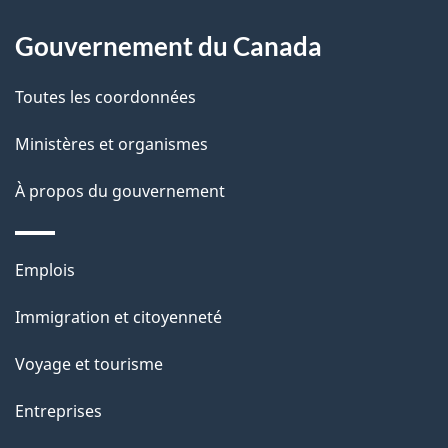
e
Gouvernement du Canada
l
Toutes les coordonnées
a
Ministères et organismes
p
À propos du gouvernement
a
g
Thèmes
Emplois
e
et
Immigration et citoyenneté
sujets
Voyage et tourisme
Entreprises