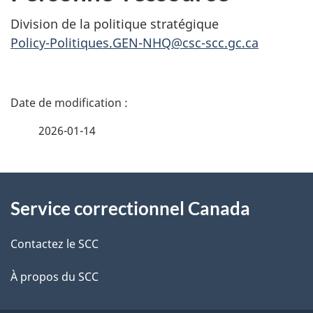
Division de la politique stratégique
Policy-Politiques.GEN-NHQ@csc-scc.gc.ca
D
é
2026-01-14
t
À
a
Service correctionnel Canada
propos
i
de
l
Contactez le SCC
ce
s
À propos du SCC
site
d