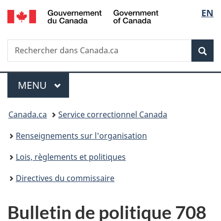
/
Sélec
EN
Passer
Passer
Passer
Government
au
à
à
de
of
contenu
«
la
Canada
Recherche
Rechercher
principal
Au
version
Rec
la
dans
sujet
HTML
Canada.ca
du
simplifiée
langu
Menu
gouvernement
MENU
PRINCIPAL
»
Vous
Canada.ca
Service correctionnel Canada
êtes
Renseignements sur l'organisation
ici :
Lois, règlements et politiques
Directives du commissaire
Bulletin de politique 708