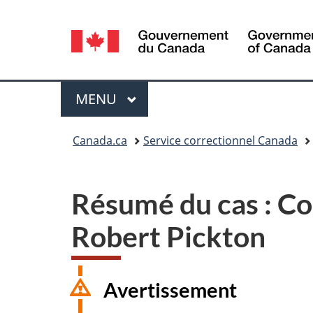
Sélection
de
la
Menu
MENU
PRINCIPAL
langue
Vous
Canada.ca
Service correctionnel Canada
êtes
ici :
Résumé du cas : Co
Robert Pickton
Avertissement