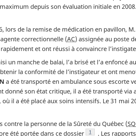
maximum depuis son évaluation initiale en 2008. I
, lors de la remise de médication en pavillon, M
’agente correctionnelle (
AC
) assignée au poste d
 rapidement et ont réussi à convaincre l’instigate
aisi un manche de balai, l’a brisé et l’a enfoncé 
tenir la conformité de l’instigateur et ont menott
ON
a été transporté en ambulance sous escorte ver
nt donné son état critique, il a été transporté vi
où il a été placé aux soins intensifs. Le 31 mai 2
s contre la personne de la Sûreté du Québec (
SQ
Note de bas de page
1
ore été portée dans ce dossier
. Les rapport