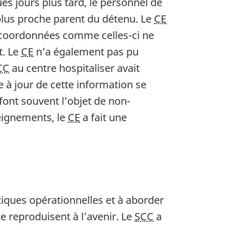
s jours plus tard, le personnel de
 plus proche parent du détenu. Le
CE
e coordonnées comme celles-ci ne
t. Le
CE
n’a également pas pu
CC
au centre hospitaliser avait
 à jour de cette information se
font souvent l’objet de non-
seignements, le
CE
a fait une
iques opérationnelles et à aborder
e reproduisent à l’avenir. Le
SCC
a