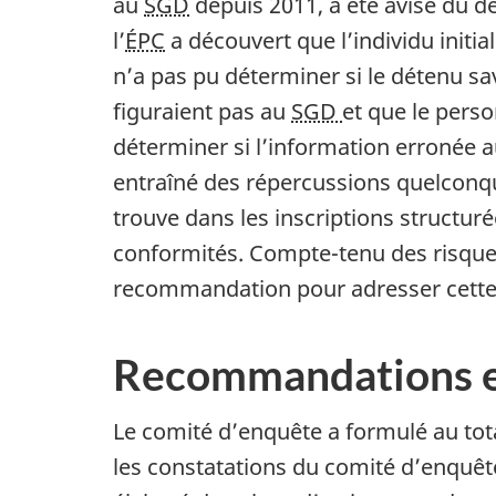
au
SGD
depuis 2011, a été avisé du d
l’
ÉPC
a découvert que l’individu initi
n’a pas pu déterminer si le détenu s
figuraient pas au
SGD
et que le pers
déterminer si l’information erronée a
entraîné des répercussions quelconqu
trouve dans les inscriptions structur
conformités. Compte-tenu des risques
recommandation pour adresser cette 
Recommandations et
Le comité d’enquête a formulé au tot
les constatations du comité d’enquête