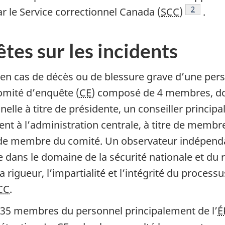
Note de b
2
r le Service correctionnel Canada (
SCC
)
.
tes sur les incidents
en cas de décès ou de blessure grave d’une per
mité d’enquête (
CE
) composé de 4 membres, do
lle à titre de présidente, un conseiller principal 
ent à l’administration centrale, à titre de memb
tre de membre du comité. Un observateur indépend
 dans le domaine de la sécurité nationale et du 
igueur, l’impartialité et l’intégrité du processu
CC
.
 35 membres du personnel principalement de l’
É