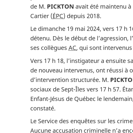
de M.
PICKTON
avait été maintenu à 
Cartier (
ÉPC
) depuis 2018.
Le dimanche 19 mai 2024, vers 17 h 16
détenu. Dès le début de l’agression, l
ses collègues
AC
, qui sont intervenus
Vers 17 h 18, l’instigateur a ensuite s
de nouveau intervenus, ont réussi à ob
d’intervention structurée. M.
PICKT
sociaux de Sept-Îles vers 17 h 57. Éta
Enfant-Jésus de Québec le lendemain, 
constaté.
Le Service des enquêtes sur les crime
Aucune accusation criminelle n’a enc