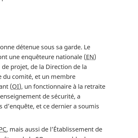
as de page
sonne détenue sous sa garde. Le
nt une enquêteure nationale (
EN
)
de projet, de la Direction de la
re du comité, et un membre
ant (
OI
), un fonctionnaire à la retraite
renseignement de sécurité, a
s d’enquête, et ce dernier a soumis
PC
, mais aussi de l’Établissement de