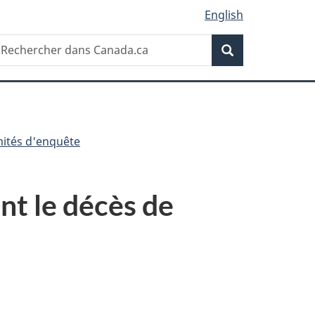
English
Recherche
echercher
Recherche
ans
anada.ca
ités d'enquête
nt le décès de