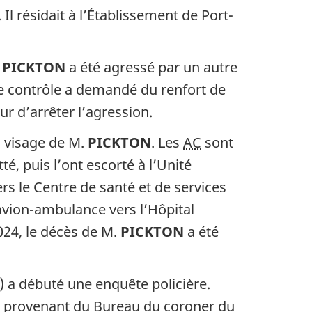
l résidait à l’Établissement de Port-
.
PICKTON
a été agressé par un autre
e contrôle a demandé du renfort de
ur d’arrêter l’agression.
au visage de M.
PICKTON
. Les
AC
sont
é, puis l’ont escorté à l’Unité
s le Centre de santé et de services
a avion-ambulance vers l’Hôpital
024, le décès de M.
PICKTON
a été
) a débuté une enquête policière.
s provenant du Bureau du coroner du