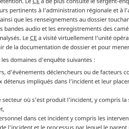
détention. Le
CE
a de plus consulté le sergent-en
urs pertinents à l’administration régionale et à l
 ainsi que les renseignements au dossier touchan
Les bandes audio et les enregistrements des camér
analysés. Le
CE
a visité virtuellement l’unité opérat
tenir de la documentation de dossier et pour mener
 les domaines d’enquête suivantes :
s, d’événements déclencheurs ou de facteurs cont
x détenus impliqués dans l’incident et leur place
ecteur où s’est produit l’incident, y compris la s
t,
personnel dans cet incident y compris les interve
de l'incident et le processus par lequel le paren