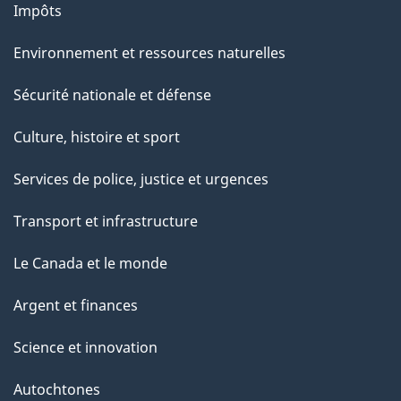
Impôts
o
Environnement et ressources naturelles
m
Sécurité nationale et défense
i
Culture, histoire et sport
t
é
Services de police, justice et urgences
s
Transport et infrastructure
p
Le Canada et le monde
l
Argent et finances
é
Science et innovation
n
Autochtones