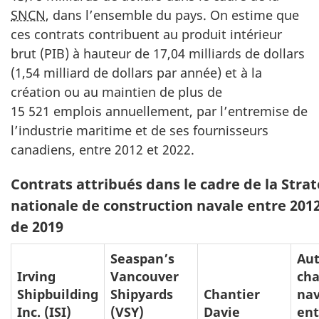
SNCN
, dans l’ensemble du pays. On estime que
ces contrats contribuent au produit intérieur
brut (PIB) à hauteur de 17,04 milliards de dollars
(1,54 milliard de dollars par année) et à la
création ou au maintien de plus de
15 521 emplois annuellement, par l’entremise de
l’industrie maritime et de ses fournisseurs
canadiens, entre 2012 et 2022.
Tableau
Contrats attribués dans le cadre de la Stra
1:
nationale de construction navale entre 2012 
de 2019
Seaspan
’s
Aut
Irving
Vancouver
cha
Shipbuilding
Shipyards
Chantier
nav
Inc.
(ISI)
(VSY)
Davie
ent