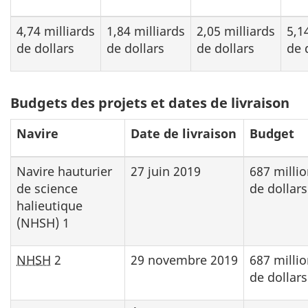
4,74 milliards
1,84 milliards
2,05 milliards
5,1
de dollars
de dollars
de dollars
de 
Tableau
Budgets des projets et dates de livraison
2:
Navire
Date de livraison
Budget
Navire hauturier
27 juin 2019
687 milli
de science
de dollars
halieutique
(NHSH) 1
NHSH
2
29 novembre 2019
687 milli
de dollars