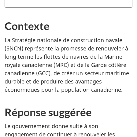
r
d
Contexte
o
c
La Stratégie nationale de construction navale
u
(SNCN) représente la promesse de renouveler à
m
long terme les flottes de navires de la Marine
e
royale canadienne (MRC) et de la Garde côtière
n
canadienne (GCC), de créer un secteur maritime
t
durable et de produire des avantages
«
économiques pour la population canadienne.
L
e
s
Réponse suggérée
c
o
Le gouvernement donne suite à son
m
engagement de continuer à renouveler les