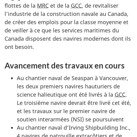
i
flottes de la
MRC
et de la
GCC
, de revitaliser
t
l’industrie de la construction navale au Canada,
é
de créer des emplois pour la classe moyenne et
s
de veiller à ce que les services maritimes du
p
Canada disposent des navires modernes dont ils
l
ont besoin.
é
n
Avancement des travaux en cours
i
e
Au chantier naval de
Seaspan
à Vancouver,
r
les deux premiers navires hauturiers de
s
science halieutique ont été livrés à la
GCC
.
Le troisième navire devrait être livré cet été,
:
et les travaux sur le premier navire de
soutien interarmées (NSI) se poursuivent
8
Au chantier naval d’
Irving Shipbuilding Inc.
,
j
4 navires de patrouille extracôtiers et de