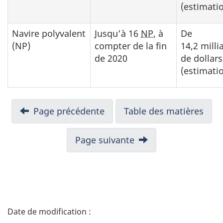
(estimati
Navire polyvalent
Jusqu’à 16
NP
, à
De
(NP)
compter de la fin
14,2 milli
de 2020
de dollars
(estimati
N
Page précédente
Table des matières
a
Page suivante
v
i
g
D
a