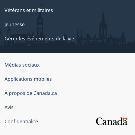
i
Vétérans et militaires
e
Jeunesse
r
Gérer les événements de la vie
s
:
Organisation
Médias sociaux
8
du
Applications mobiles
j
gouvernement
du
À propos de Canada.ca
u
Canada
i
Avis
l
Confidentialité