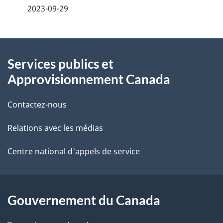
é
2023-09-29
t
t
i
À
a
o
Services publics et
propos
i
n
Approvisionnement Canada
de
l
p
Contactez-nous
ce
s
o
Relations avec les médias
site
d
u
e
Centre national d'appels de service
r
l
d
a
Gouvernement du Canada
o
p