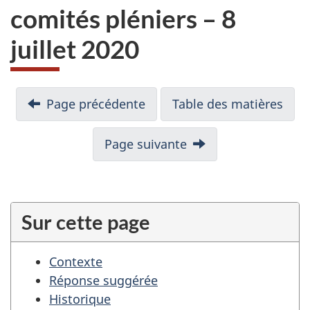
comités pléniers – 8
juillet 2020
N
Page précédente
Table des matières
a
v
i
Page suivante
g
a
t
i
Sur cette page
o
n
Contexte
p
Réponse suggérée
o
Historique
u