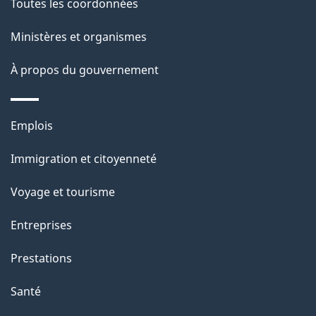
c
Toutes les coordonnées
a
u
Ministères et organismes
g
m
À propos du gouvernement
e
e
n
Thèmes
Emplois
et
t
Immigration et citoyenneté
sujets
«
Voyage et tourisme
L
Entreprises
e
Prestations
s
Santé
c