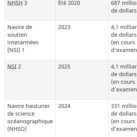
NHSH
3
Été 2020
687 milli
de dollars
Navire de
2023
4,1 millia
soutien
de dollars
interarmées
(en cours
(NSI) 1
d’examen
NSI
2
2025
4,1 millia
de dollars
(en cours
d’examen
Navire hauturier
2024
331 milli
de science
de dollars
océanographique
(en cours
(NHSO)
d’examen