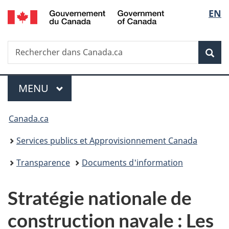
/
Sélec
EN
Passer
Passer
Passer
Government
au
à
à
de
of
contenu
«
la
Canada
Recherche
Rechercher
principal
Au
version
Rec
la
dans
sujet
HTML
Canada.ca
du
simplifiée
langu
Menu
gouvernement
MENU
PRINCIPAL
»
Vous
Canada.ca
êtes
Services publics et Approvisionnement Canada
ici :
Transparence
Documents d'information
Stratégie nationale de
construction navale : Les