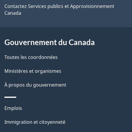
e
Contactez Services publics et Approvisionnement
Canada
l
a
Gouvernement du Canada
p
a
Toutes les coordonnées
g
Ministères et organismes
e
À propos du gouvernement
Thèmes
Emplois
et
Immigration et citoyenneté
sujets