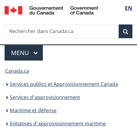
/
Sélec
EN
Passer
Passer
Passer
Government
au
à
à
de
of
contenu
«
la
Canada
Recherche
Rechercher
principal
Au
version
Rec
la
dans
sujet
HTML
Canada.ca
du
simplifiée
langu
Menu
gouvernement
MENU
PRINCIPAL
»
Vous
Canada.ca
êtes
Services publics et Approvisionnement Canada
ici :
Services d’approvisionnement
Maritime et défense
Initiatives d’approvisionnement maritime