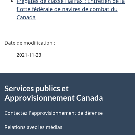
Frégates de classe Halifax : Entretien de la
flotte fédérale de navires de combat du
Canada
D
é
2021-11-23
t
À
a
Services publics et
propos
i
Approvisionnement Canada
de
l
Contactez l’approvisionnement de défense
ce
s
Relations avec les médias
site
d