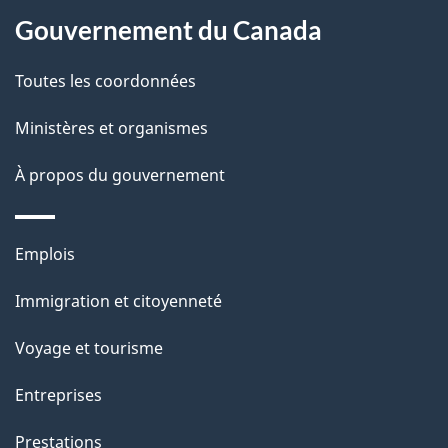
a
Gouvernement du Canada
p
a
Toutes les coordonnées
g
Ministères et organismes
e
À propos du gouvernement
Thèmes
Emplois
et
Immigration et citoyenneté
sujets
Voyage et tourisme
Entreprises
Prestations