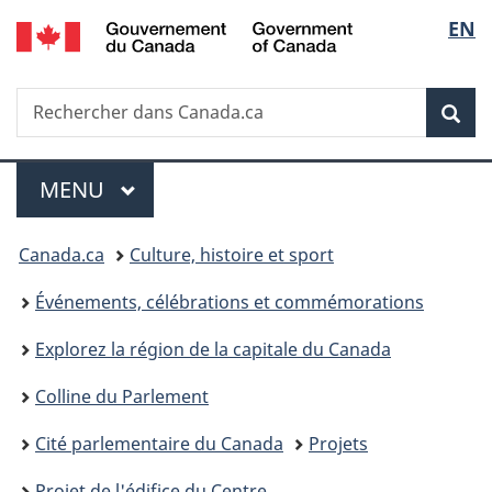
/
Sélec
EN
Passer
Passer
Passer
Government
au
à
à
de
of
contenu
«
la
Canada
Recherche
Rechercher
principal
Au
version
Rec
la
dans
sujet
HTML
Canada.ca
du
simplifiée
langu
Menu
gouvernement
MENU
PRINCIPAL
»
Vous
Canada.ca
Culture, histoire et sport
êtes
Événements, célébrations et commémorations
ici :
Explorez la région de la capitale du Canada
Colline du Parlement
Cité parlementaire du Canada
Projets
Projet de l'édifice du Centre