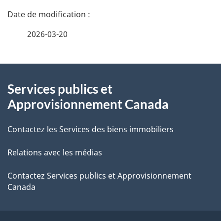
D
é
2026-03-20
t
À
a
Services publics et
propos
i
Approvisionnement Canada
de
l
Contactez les Services des biens immobiliers
ce
s
Relations avec les médias
site
d
e
Contactez Services publics et Approvisionnement
Canada
l