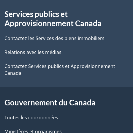
À
a
Services publics et
propos
i
Approvisionnement Canada
de
l
Contactez les Services des biens immobiliers
ce
s
Relations avec les médias
site
d
e
Contactez Services publics et Approvisionnement
Canada
l
a
Gouvernement du Canada
p
a
Toutes les coordonnées
Ministères et organismes