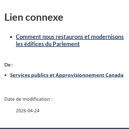
Lien connexe
Comment nous restaurons et modernisons
les édifices du Parlement
De :
Services publics et Approvisionnement Canada
D
é
2026-04-24
t