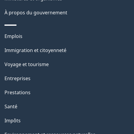
g
e
À propos du gouvernement
Thèmes
Emplois
et
Immigration et citoyenneté
sujets
Voyage et tourisme
Entreprises
Prestations
Santé
Impôts