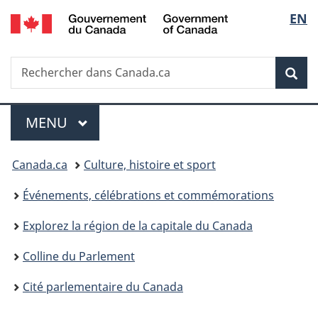
/
Sélec
EN
Passer
Passer
Passer
Government
au
à
à
de
of
contenu
«
la
Canada
Recherche
Rechercher
principal
Au
version
Rec
la
dans
sujet
HTML
Canada.ca
du
simplifiée
langu
Menu
gouvernement
MENU
PRINCIPAL
»
Vous
Canada.ca
Culture, histoire et sport
êtes
Événements, célébrations et commémorations
ici :
Explorez la région de la capitale du Canada
Colline du Parlement
Cité parlementaire du Canada