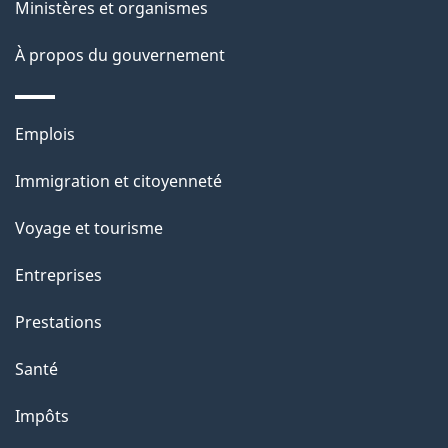
t
Ministères et organismes
e
i
À propos du gouvernement
o
n
s
Thèmes
Emplois
u
et
Immigration et citoyenneté
r
sujets
c
Voyage et tourisme
e
Entreprises
t
t
Prestations
e
Santé
p
a
Impôts
g