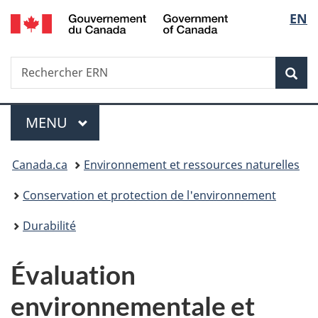
/
Sélec
EN
Passer
Passer
Passer
Government
au
à
à
de
of
contenu
«
la
Canada
Recherche
Rechercher
principal
Au
version
Rec
la
ERN
sujet
HTML
du
simplifiée
langu
Menu
gouvernement
MENU
PRINCIPAL
»
Vous
Canada.ca
Environnement et ressources naturelles
êtes
Conservation et protection de l'environnement
ici :
Durabilité
Évaluation
environnementale et