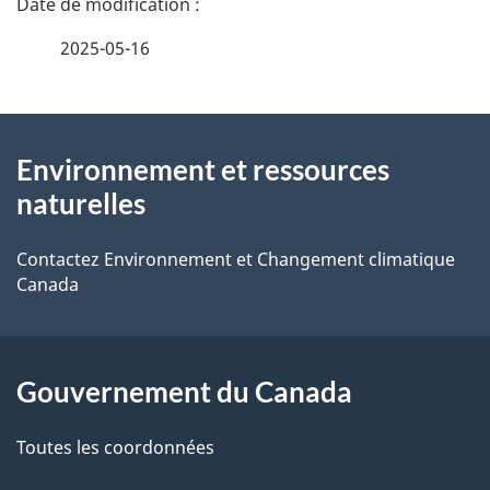
a
e
2025-05-16
i
z
v
l
o
À
s
t
Environnement et ressources
propos
r
d
naturelles
de
e
e
r
Contactez Environnement et Changement climatique
ce
Canada
l
é
site
t
a
r
p
Gouvernement du Canada
o
a
a
Toutes les coordonnées
c
g