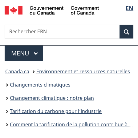
/
Sélec
EN
Passer
Passer
Passer
Government
au
à
à
de
of
contenu
«
la
Canada
Recherche
Rechercher
principal
Au
version
Rec
la
ERN
sujet
HTML
du
simplifiée
langu
Menu
gouvernement
MENU
PRINCIPAL
»
Vous
Canada.ca
Environnement et ressources naturelles
êtes
Changements climatiques
ici :
Changement climatique : notre plan
Tarification du carbone pour l’industrie
Comment la tarification de la pollution contribue à réduire les émissions