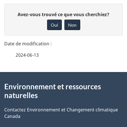
D
D
Avez-vous trouvé ce que vous cherchiez?
é
o
Oui
Non
n
t
n
a
e
2024-06-13
i
z
v
l
o
À
s
t
Environnement et ressources
propos
r
d
naturelles
de
e
e
r
Contactez Environnement et Changement climatique
ce
Canada
l
é
site