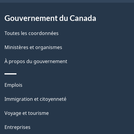
t
a
r
p
Gouvernement du Canada
o
a
a
Toutes les coordonnées
c
g
t
Ministères et organismes
e
i
À propos du gouvernement
o
n
s
Thèmes
Emplois
u
et
Immigration et citoyenneté
r
sujets
c
Voyage et tourisme
e
Entreprises
t