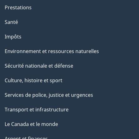
t
Prestations
e
Santé
p
a
Impôts
g
Environnement et ressources naturelles
e
Sécurité nationale et défense
Culture, histoire et sport
Services de police, justice et urgences
Transport et infrastructure
Le Canada et le monde
Argent et finances