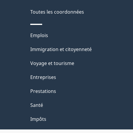
d
e
Toutes les coordonnées
l
Thèmes
Emplois
a
et
Immigration et citoyenneté
p
sujets
Voyage et tourisme
a
Entreprises
g
Prestations
e
Santé
Impôts