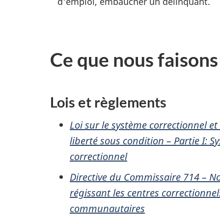
d'emploi, embaucher un délinquant.
i
c
Ce que nous faisons
e
s
Lois et règlements
e
Loi sur le système correctionnel et
t
liberté sous condition – Partie
I
: S
r
correctionnel
e
Directive du Commissaire 714 – 
régissant les centres correctionnel
n
communautaires