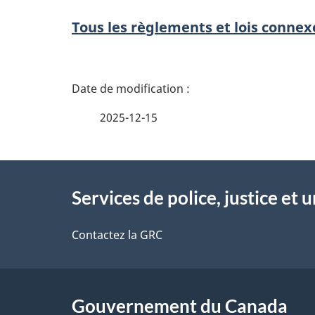
s
Tous les règlements et lois connex
e
i
D
g
é
2025-12-15
n
t
m
À
a
Services de police, justice et 
e
propos
i
n
de
Contactez la GRC
l
t
ce
s
site
Gouvernement du Canada