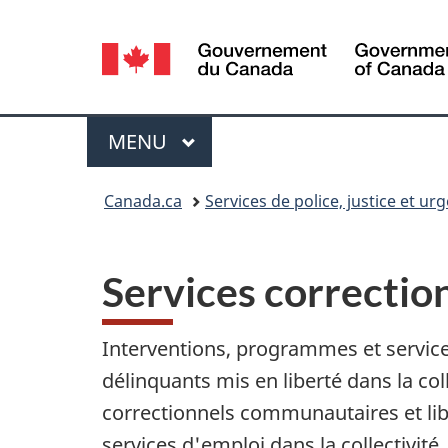
Sélection
de
la
Menu
MENU
PRINCIPAL
langue
Vous
Canada.ca
Services de police, justice et ur
êtes
ici :
Services correcti
Interventions, programmes et service
délinquants mis en liberté dans la coll
correctionnels communautaires et lib
services d'emploi dans la collectivité