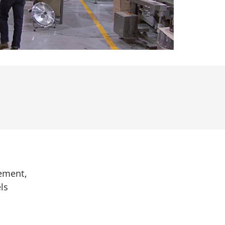
ement,
ls