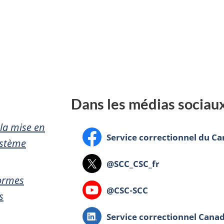
Dans les médias sociau
 la mise en
Facebook
Service correctionnel du C
ystème
X
@SCC_CSC_fr
Normes
Youtube
@CSC-SCC
s
LinkedIn
Service correctionnel Cana