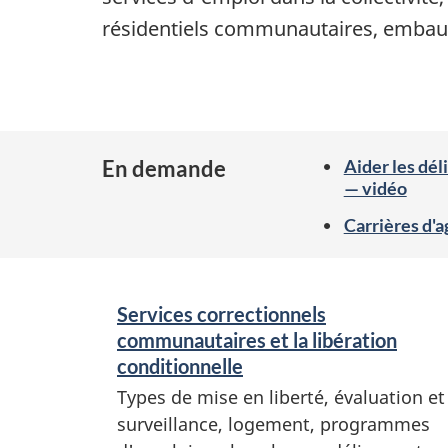
résidentiels communautaires, embau
En demande
Aider les dél
— vidéo
Carrières d'a
S
Services correctionnels
e
communautaires et la libération
conditionnelle
r
Types de mise en liberté, évaluation et
surveillance, logement, programmes
v