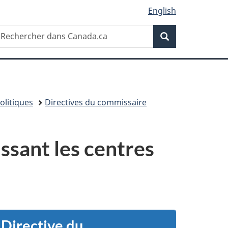
English
Recherche
echercher
Recherche
ans
anada.ca
olitiques
Directives du commissaire
ssant les centres
Directive du