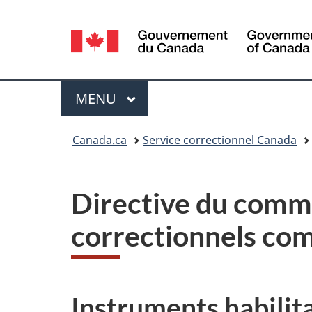
Sélection
de
la
Menu
MENU
PRINCIPAL
langue
Vous
Canada.ca
Service correctionnel Canada
êtes
ici :
Directive du commi
correctionnels co
Instruments habilit