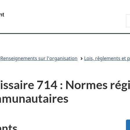
Passer
Passer
Passer
au
à
à
/
R
contenu
«
la
Government
d
principal
Au
version
of
C
sujet
HTML
Canada
du
simplifiée
gouvernement
»
Renseignements sur l'organisation
Lois, règlements et p
ssaire 714 : Normes régi
mmunautaires
ants