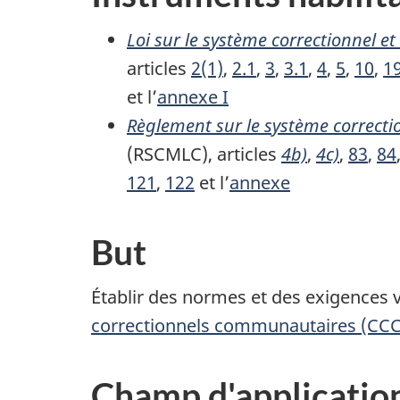
Loi sur le système correctionnel et
articles
2(1)
,
2.1
,
3
,
3.1
,
4
,
5
,
10
,
1
et l’
annexe I
Règlement sur le système correctio
(RSCMLC), articles
4b)
,
4c)
,
83
,
84
121
,
122
et l’
annexe
But
Établir des normes et des exigences 
correctionnels communautaires (CCC
Champ d'applicatio