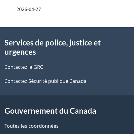
é
2026-04-27
t
À
a
Services de police, justice et
propos
i
urgences
de
l
Contactez la GRC
ce
s
Contactez Sécurité publique Canada
site
d
e
l
Gouvernement du Canada
a
Toutes les coordonnées