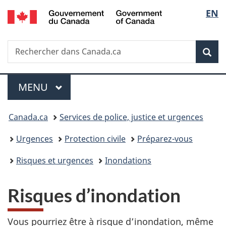
/
Sélec
EN
Passer
Passer
Passer
Government
au
à
à
de
of
contenu
«
la
Canada
Recherche
Rechercher
principal
Au
version
Rec
la
dans
sujet
HTML
Canada.ca
du
simplifiée
langu
Menu
gouvernement
MENU
PRINCIPAL
»
Vous
Canada.ca
Services de police, justice et urgences
êtes
Urgences
Protection civile
Préparez-vous
ici :
Risques et urgences
Inondations
Risques d’inondation
Vous pourriez être à risque d’inondation, même