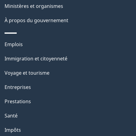
p
Ministères et organismes
a
À propos du gouvernement
g
e
Thèmes
Emplois
et
Immigration et citoyenneté
sujets
Voyage et tourisme
Entreprises
Prestations
Santé
Impôts