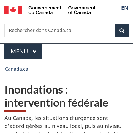
/
Sélec
EN
Passer
Passer
Passer
Government
au
à
à
de
of
contenu
«
la
Canada
Recherche
Rechercher
principal
Au
version
Rec
la
dans
sujet
HTML
Canada.ca
du
simplifiée
langu
Menu
gouvernement
MENU
PRINCIPAL
»
Vous
Canada.ca
êtes
Inondations :
ici :
intervention fédérale
Au Canada, les situations d’urgence sont
d’abord gérées au niveau local, puis au niveau