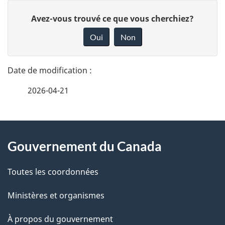
D
D
Avez-vous trouvé ce que vous cherchiez?
é
o
Oui
Non
n
t
n
a
e
2026-04-21
i
z
v
l
o
À
s
t
Gouvernement du Canada
propos
r
d
de
e
Toutes les coordonnées
e
r
ce
Ministères et organismes
l
é
site
t
À propos du gouvernement