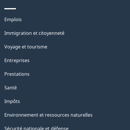
a
r
p
o
Thèmes
Emplois
a
a
et
c
Immigration et citoyenneté
g
sujets
t
Voyage et tourisme
e
i
o
Entreprises
n
Prestations
s
u
Santé
r
Impôts
c
e
Environnement et ressources naturelles
t
Sécurité nationale et défense