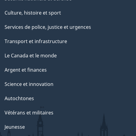
t
e
Culture, histoire et sport
p
Services de police, justice et urgences
a
g
Transport et infrastructure
e
Le Canada et le monde
Argent et finances
Science et innovation
Autochtones
Vétérans et militaires
Jeunesse