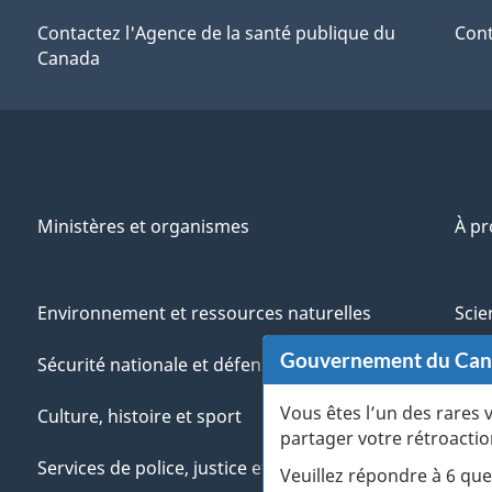
Contactez l'Agence de la santé publique du
Cont
Canada
Ministères et organismes
À p
Environnement et ressources naturelles
Scie
Gouvernement du Ca
Sécurité nationale et défense
Aut
Vous êtes l’un des rares 
Culture, histoire et sport
Vété
partager votre rétroactio
Services de police, justice et urgences
Jeun
Veuillez répondre à 6 que