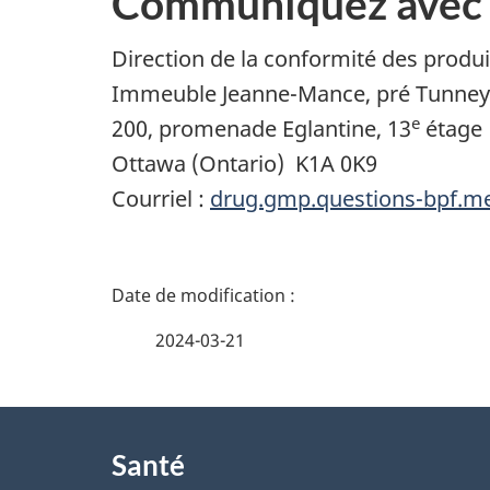
Communiquez avec
Direction de la conformité des produ
Immeuble Jeanne-Mance, pré Tunney
e
200, promenade Eglantine, 13
étage
Ottawa (Ontario) K1A 0K9
Courriel :
drug.gmp.questions-bpf.m
D
é
2024-03-21
t
À
a
Santé
propos