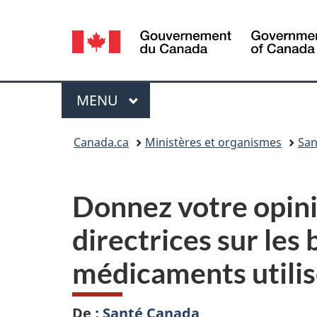
Sélection
de
la
Menu
MENU
PRINCIPAL
langue
Vous
Canada.ca
Ministères et organismes
San
êtes
ici :
Donnez votre opini
directrices sur les
médicaments utilisé
De :
Santé Canada