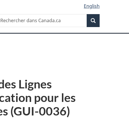
English
Recherche
echercher
Recherche
ans
anada.ca
des Lignes
cation pour les
ues (GUI-0036)