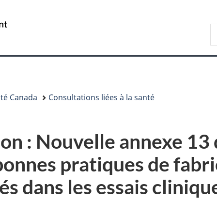
Passer
Passer
Passer
Passer
au
au
à
à
/
R
Gestionnaire
contenu
«
la
Government
d
des
principal
Au
version
of
C
Invitations
sujet
HTML
Canada
du
simplifiée
gouvernement
»
té Canada
Consultations liées à la santé
on : Nouvelle annexe 13 
 bonnes pratiques de fabri
s dans les essais cliniq