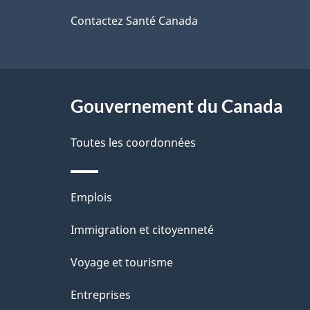
i
de
Contactez Santé Canada
l
ce
s
site
d
Gouvernement du Canada
e
Toutes les coordonnées
l
a
Thèmes
Emplois
et
p
Immigration et citoyenneté
sujets
a
Voyage et tourisme
g
Entreprises