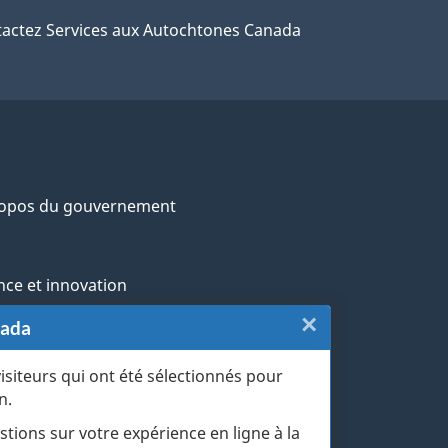
actez Services aux Autochtones Canada
ropos du gouvernement
nce et innovation
×
Fermer
nada
ochtones
:
visiteurs qui ont été sélectionnés pour
rans et militaires
n.
Sondage
esse
stions sur votre expérience en ligne à la