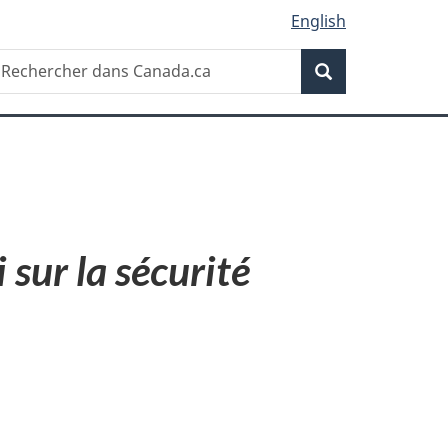
English
Recherche
echercher
Recherche
ans
anada.ca
i sur la sécurité