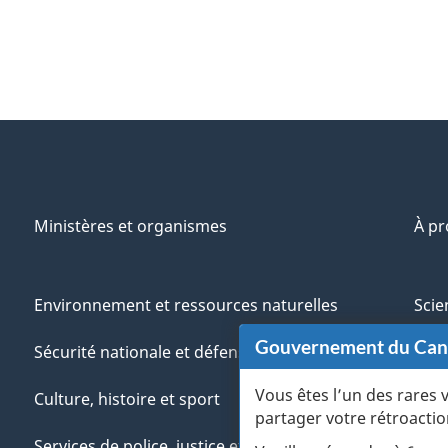
Ministères et organismes
À p
Environnement et ressources naturelles
Scie
Gouvernement du Ca
Sécurité nationale et défense
Aut
Vous êtes l’un des rares 
Culture, histoire et sport
Vété
partager votre rétroactio
Services de police, justice et urgences
Jeun