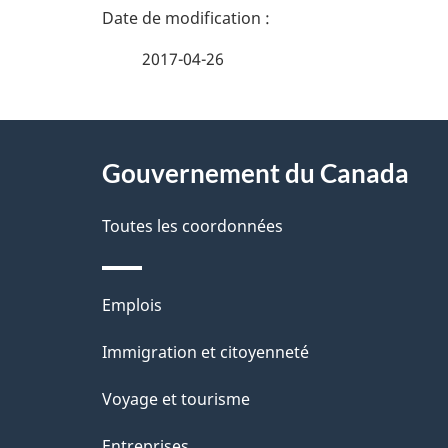
D
é
2017-04-26
t
À
a
Gouvernement du Canada
propos
i
de
Toutes les coordonnées
l
ce
s
Thèmes
Emplois
site
d
et
Immigration et citoyenneté
sujets
e
Voyage et tourisme
l
Entreprises