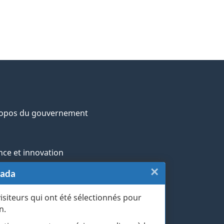
ropos du gouvernement
nce et innovation
×
Fermer
nada
ochtones
:
visiteurs qui ont été sélectionnés pour
rans et militaires
n.
Sondage
esse