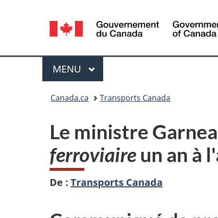
Sélection
de
la
Menu
MENU
PRINCIPAL
langue
Vous
Canada.ca
Transports Canada
êtes
Le ministre Garnea
ici :
ferroviaire
un an à l
De :
Transports Canada