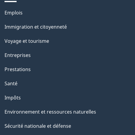
e
l
Thèmes
Emplois
et
a
Immigration et citoyenneté
sujets
p
Voyage et tourisme
a
Entreprises
g
Prestations
e
Santé
Impôts
Environnement et ressources naturelles
Sécurité nationale et défense