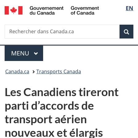
/
Sélec
EN
Passer
Passer
Passer
Government
au
à
à
de
of
contenu
«
la
Canada
Recherche
Rechercher
principal
Au
version
Rec
la
dans
sujet
HTML
Canada.ca
du
simplifiée
langu
Menu
gouvernement
MENU
PRINCIPAL
»
Vous
Canada.ca
Transports Canada
êtes
Les Canadiens tireront
ici :
parti d’accords de
transport aérien
nouveaux et élargis