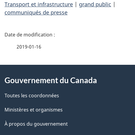
Transport et infrastructure
|
grand public
|
communiqués de presse
D
é
2019-01-16
t
À
a
Gouvernement du Canada
propos
i
de
l
Toutes les coordonnées
ce
s
Ministères et organismes
site
d
À propos du gouvernement