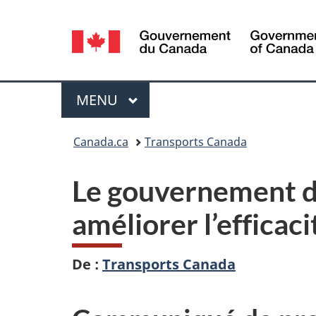
Sélection
de
la
Menu
MENU
PRINCIPAL
langue
Vous
Canada.ca
Transports Canada
êtes
Le gouvernement du
ici :
améliorer l’efficac
De :
Transports Canada