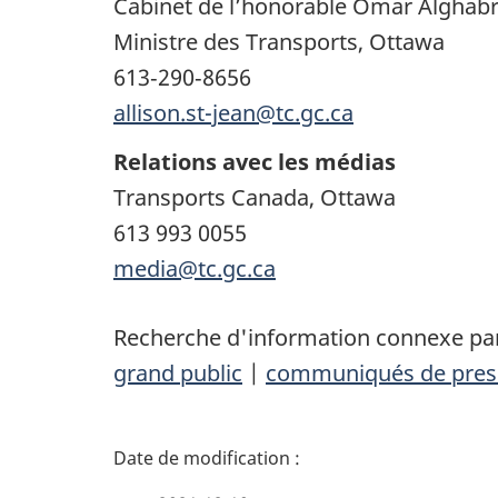
Cabinet de l’honorable Omar Alghab
Ministre des Transports, Ottawa
613‑290‑8656
allison.st-jean@tc.gc.ca
Relations avec les médias
Transports Canada, Ottawa
613 993 0055
media@tc.gc.ca
Recherche d'information connexe par
grand public
|
communiqués de pres
D