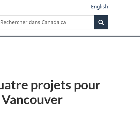
English
Recherche
echercher
Recherche
ans
anada.ca
uatre projets pour
de Vancouver