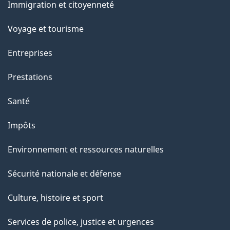
a
Immigration et citoyenneté
sujets
p
Voyage et tourisme
a
Entreprises
g
Prestations
e
Santé
Impôts
Environnement et ressources naturelles
Sécurité nationale et défense
Culture, histoire et sport
Services de police, justice et urgences