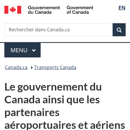
/
Sélec
EN
Passer
Passer
Passer
Government
au
à
à
de
of
contenu
«
la
Canada
Recherche
Rechercher
principal
Au
version
Rec
la
dans
sujet
HTML
Canada.ca
du
simplifiée
langu
Menu
gouvernement
MENU
PRINCIPAL
»
Vous
Canada.ca
Transports Canada
êtes
Le gouvernement du
ici :
Canada ainsi que les
partenaires
aéroportuaires et aériens