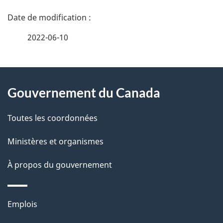
D
é
2022-06-10
t
À
a
Gouvernement du Canada
propos
i
de
l
Toutes les coordonnées
ce
s
Ministères et organismes
site
d
À propos du gouvernement
e
l
Thèmes
Emplois
et