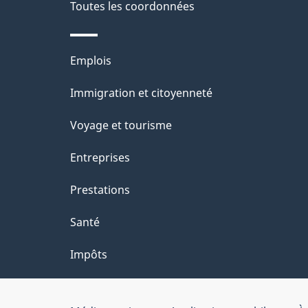
de
Toutes les coordonnées
l
ce
s
Thèmes
Emplois
site
d
et
Immigration et citoyenneté
sujets
e
Voyage et tourisme
l
Entreprises
a
Prestations
p
Santé
a
Impôts
g