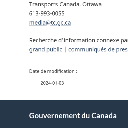
Transports Canada, Ottawa
613-993-0055
media@tc.gc.ca
Recherche d'information connexe par
grand public
|
communiqués de pres
D
é
2024-01-03
t
À
a
Gouvernement du Canada
propos
i