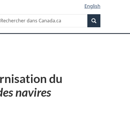
English
Recherche
echercher
Recherche
ans
anada.ca
rnisation du
des navires