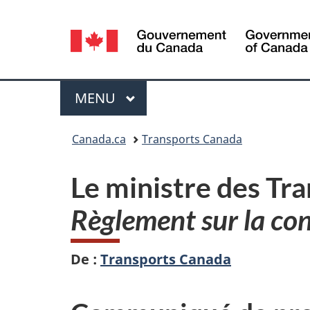
Sélection
de
la
Menu
MENU
PRINCIPAL
langue
Vous
Canada.ca
Transports Canada
êtes
Le ministre des Tr
ici :
Règlement sur la con
De :
Transports Canada