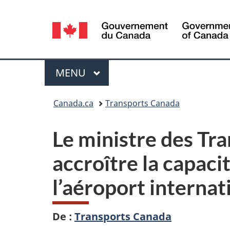
Sélection
de
la
Menu
MENU
PRINCIPAL
langue
Vous
Canada.ca
Transports Canada
êtes
Le ministre des Tr
ici :
accroître la capacit
l’aéroport interna
De :
Transports Canada