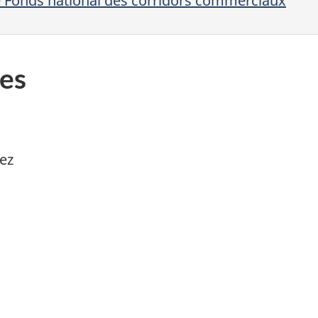
 Fonds national des corridors commerciaux
es
ez