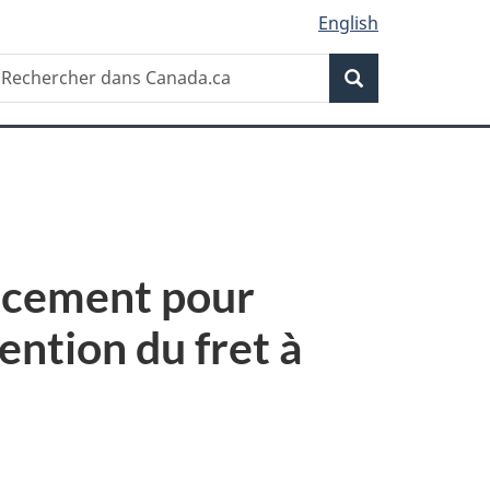
English
Recherche
echercher
Recherche
ans
anada.ca
ancement pour
ention du fret à