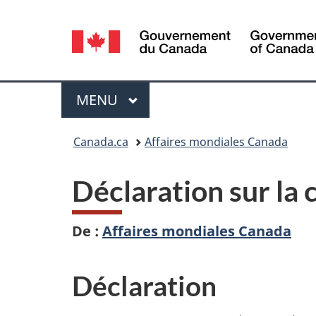
Sélection
de
la
Menu
MENU
PRINCIPAL
langue
Vous
Canada.ca
Affaires mondiales Canada
êtes
Déclaration sur l
ici :
De :
Affaires mondiales Canada
Déclaration