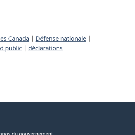
les Canada
|
Défense nationale
|
d public
|
déclarations
ropos du gouvernement