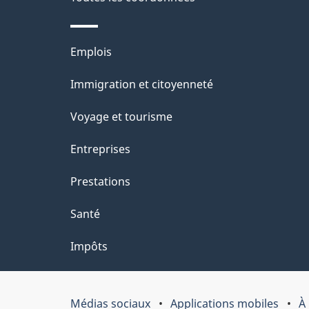
de
l
ce
s
Thèmes
Emplois
site
d
et
Immigration et citoyenneté
sujets
e
Voyage et tourisme
l
Entreprises
a
Prestations
p
Santé
a
Impôts
g
e
Médias sociaux
Applications mobiles
À
Organisation