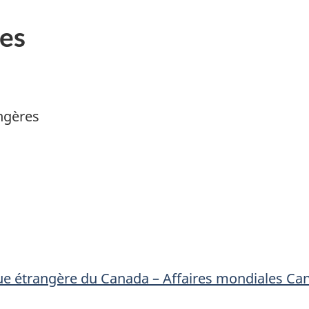
es
angères
que étrangère du Canada – Affaires mondiales Ca