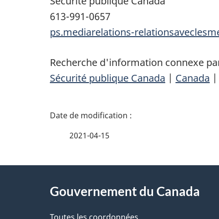
Sécurité publique Canada
613-991-0657
ps.mediarelations-relationsavecles
Recherche d'information connexe par
Sécurité publique Canada
|
Canada
D
é
2021-04-15
t
À
a
Gouvernement du Canada
propos
i
Toutes les coordonnées