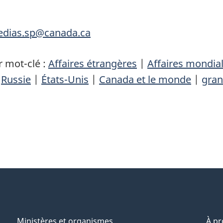
medias.sp@canada.ca
 mot-clé :
Affaires étrangères
|
Affaires mondia
|
Russie
|
États-Unis
|
Canada et le monde
|
gran
Ministères et organismes
À p