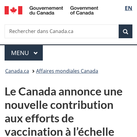
/
Sélec
EN
Passer
Passer
Passer
Government
au
à
à
de
of
contenu
«
la
Canada
Recherche
Rechercher
principal
Au
version
Rec
la
dans
sujet
HTML
Canada.ca
du
simplifiée
langu
Menu
gouvernement
MENU
PRINCIPAL
»
Vous
Canada.ca
Affaires mondiales Canada
êtes
Le Canada annonce une
ici :
nouvelle contribution
aux efforts de
vaccination à l’échelle