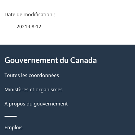
D
é
2021-08-12
t
À
a
Gouvernement du Canada
propos
i
de
l
Toutes les coordonnées
ce
s
Ministères et organismes
site
d
À propos du gouvernement
e
l
Thèmes
Emplois