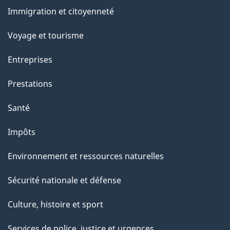
et
a
Immigration et citoyenneté
sujets
p
Voyage et tourisme
a
Entreprises
g
Prestations
e
Santé
Impôts
Environnement et ressources naturelles
Sécurité nationale et défense
Culture, histoire et sport
Services de police, justice et urgences