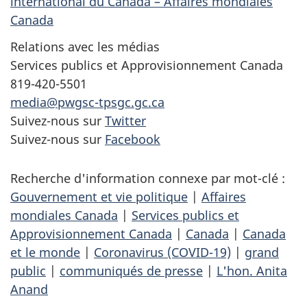
international du Canada – Affaires mondiales
Canada
Relations avec les médias
Services publics et Approvisionnement Canada
819-420-5501
media@pwgsc-tpsgc.gc.ca
Suivez-nous sur
Twitter
Suivez-nous sur
Facebook
Recherche d'information connexe par mot-clé :
Gouvernement et vie politique
|
Affaires
mondiales Canada
|
Services publics et
Approvisionnement Canada
|
Canada
|
Canada
et le monde
|
Coronavirus (COVID-19)
|
grand
public
|
communiqués de presse
|
L'hon. Anita
Anand