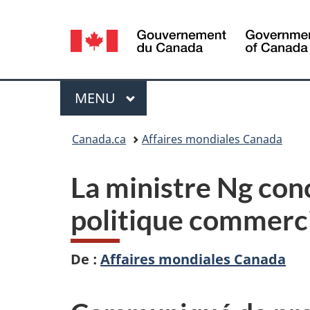
Sélection
de
la
Menu
MENU
PRINCIPAL
langue
Vous
Canada.ca
Affaires mondiales Canada
êtes
La ministre Ng conc
ici :
politique commerci
De :
Affaires mondiales Canada