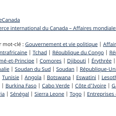
eCanada
ce international du Canada – Affaires mondial
 mot-clé :
Gouvernement et vie politique
|
Affai
ntrafricaine
|
Tchad
|
République du Congo
|
Ré
mé-et-Principe
|
Comores
|
Djibouti
|
Érythrée
alie
|
Soudan du Sud
|
Soudan
|
République-Uni
|
Tunisie
|
Angola
|
Botswana
|
Eswatini
|
Lesot
|
Burkina Faso
|
Cabo Verde
|
Côte d'Ivoire
|
G
ia
|
Sénégal
|
Sierra Leone
|
Togo
|
Entreprises 