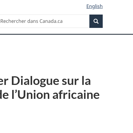
English
Recherche
echercher
Recherche
ans
anada.ca
r Dialogue sur la
e l’Union africaine