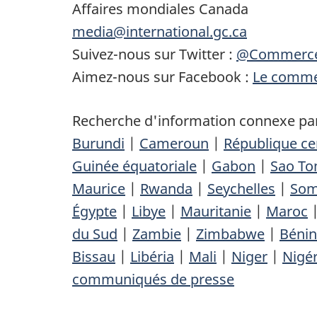
Affaires mondiales Canada
media@international.gc.ca
Suivez-nous sur Twitter :
@Commerc
Aimez-nous sur Facebook :
Le commer
Recherche d'information connexe par
Burundi
|
Cameroun
|
République ce
Guinée équatoriale
|
Gabon
|
Sao To
Maurice
|
Rwanda
|
Seychelles
|
Som
Égypte
|
Libye
|
Mauritanie
|
Maroc
du Sud
|
Zambie
|
Zimbabwe
|
Bénin
Bissau
|
Libéria
|
Mali
|
Niger
|
Nigér
communiqués de presse