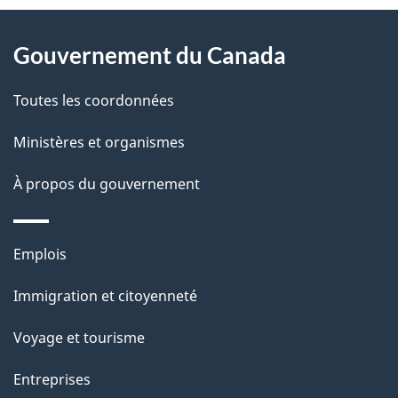
À
s
Gouvernement du Canada
propos
d
de
Toutes les coordonnées
e
ce
l
Ministères et organismes
site
a
À propos du gouvernement
p
Thèmes
Emplois
a
et
g
Immigration et citoyenneté
sujets
e
Voyage et tourisme
Entreprises