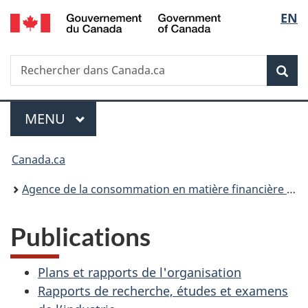
/
Sélec
EN
Passer
Passer
Passer
Government
au
à
à
de
of
contenu
«
la
Canada
Recherche
Rechercher
principal
Au
version
Rec
la
dans
sujet
HTML
Canada.ca
du
simplifiée
langu
Menu
gouvernement
MENU
PRINCIPAL
»
Vous
Canada.ca
êtes
Agence de la consommation en matière financière du Canada
ici :
Publications
Plans et rapports de l'organisation
Rapports de recherche, études et examens