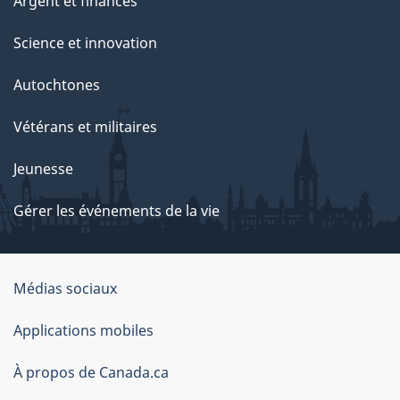
Argent et finances
Science et innovation
Autochtones
Vétérans et militaires
Jeunesse
Gérer les événements de la vie
Organisation
Médias sociaux
du
Applications mobiles
gouvernement
du
À propos de Canada.ca