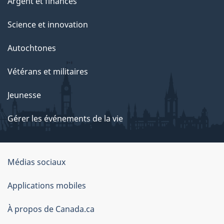
Argent et finances
Science et innovation
Autochtones
Vétérans et militaires
Jeunesse
Gérer les événements de la vie
Organisation
Médias sociaux
du
Applications mobiles
gouvernement
du
À propos de Canada.ca