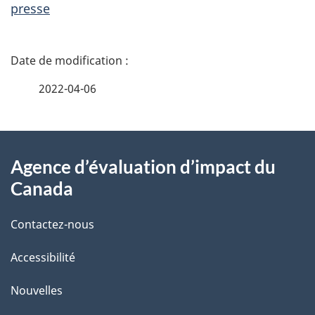
presse
D
é
2022-04-06
t
À
a
Agence d’évaluation d’impact du
propos
i
Canada
de
l
Contactez-nous
ce
s
Accessibilité
site
d
e
Nouvelles