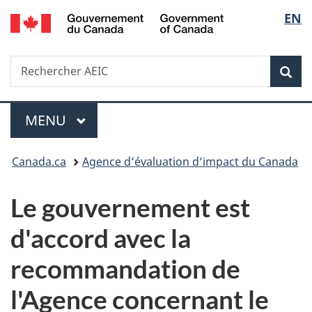
/
Sélec
EN
Passer
Passer
Passer
Government
au
à
à
de
of
contenu
«
la
Canada
Recherche
Rechercher
principal
Au
version
Rec
la
AEIC
sujet
HTML
du
simplifiée
langu
Menu
gouvernement
MENU
PRINCIPAL
»
Vous
Canada.ca
Agence d’évaluation d’impact du Canada
êtes
Le gouvernement est
ici :
d'accord avec la
recommandation de
l'Agence concernant le