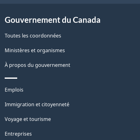
l
a
Gouvernement du Canada
p
Toutes les coordonnées
a
Ministères et organismes
g
À propos du gouvernement
e
Thèmes
Emplois
et
Immigration et citoyenneté
sujets
Voyage et tourisme
Entreprises