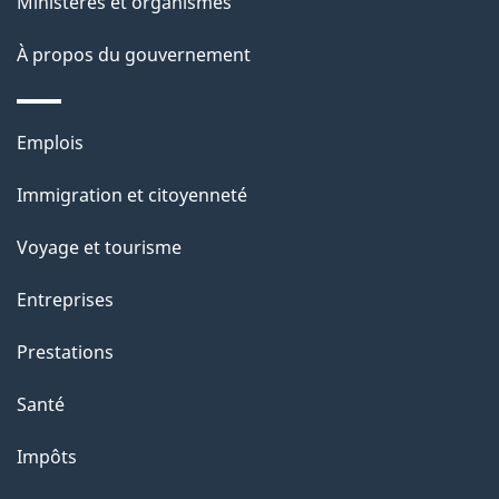
ce
s
Ministères et organismes
site
d
À propos du gouvernement
e
l
Thèmes
Emplois
et
a
Immigration et citoyenneté
sujets
p
Voyage et tourisme
a
Entreprises
g
Prestations
e
Santé
Impôts