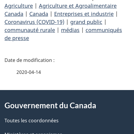
Agriculture
|
Agriculture et Agroalimentaire
Canada
|
Canada
|
Entreprises et industrie
|
Coronavirus (COVID-19)
|
grand public
|
communauté rurale
|
médias
|
communiqués
de presse
D
é
2020-04-14
t
À
a
Gouvernement du Canada
propos
i
de
l
Toutes les coordonnées