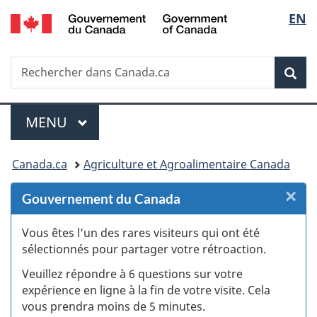
/
Sélec
EN
Passer
Passer
Passer
Passer
Government
au
au
à
à
de
of
Gestionnaire
contenu
«
la
Canada
Recherche
Rechercher
des
principal
Au
version
Rec
la
dans
Invitations
sujet
HTML
Canada.ca
du
simplifiée
langu
Menu
gouvernement
MENU
PRINCIPAL
»
Vous
Canada.ca
Agriculture et Agroalimentaire Canada
êtes
×
F
Gouvernement du Canada
ici :
:
Vous êtes l’un des rares visiteurs qui ont été
sélectionnés pour partager votre rétroaction.
S
Veuillez répondre à 6 questions sur votre
d
expérience en ligne à la fin de votre visite. Cela
vous prendra moins de 5 minutes.
si