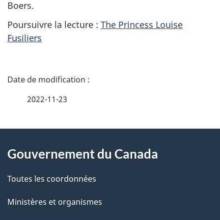
Boers.
Poursuivre la lecture :
The Princess Louise
Fusiliers
D
é
2022-11-23
t
À
a
Gouvernement du Canada
propos
i
de
l
Toutes les coordonnées
ce
s
Ministères et organismes