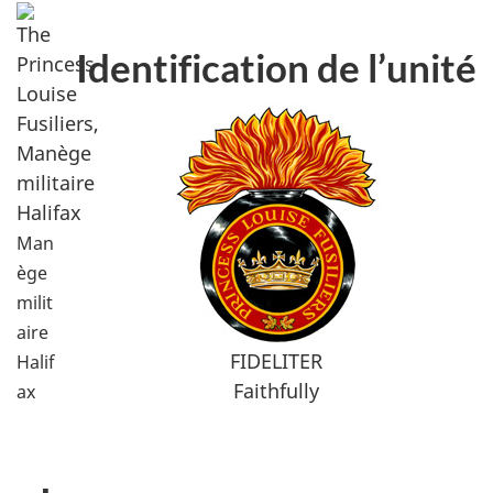
Identification de l’unité
Man
ège
milit
aire
FIDELITER
Halif
Faithfully
ax
Emplacement