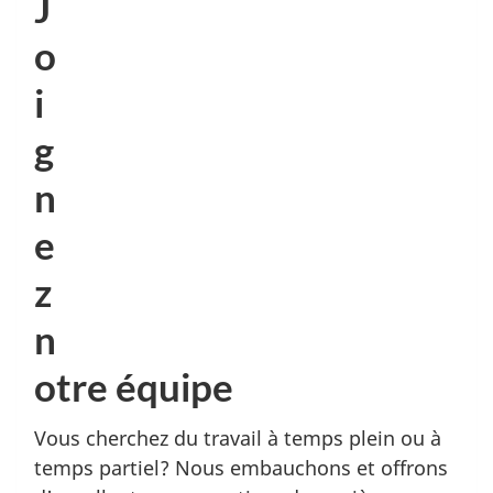
J
Manège militaire Halifax
o
C.P. 99000 succ Forces
Halifax, NS B3K 5X5
i
g
Liens connexes
n
Emplois dans la Réserve
e
36e Groupe-brigade du Canada
z
5e Division du Canada
n
otre équipe
Vous cherchez du travail à temps plein ou à
temps partiel? Nous embauchons et offrons