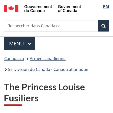
/
Sélec
EN
Passer
Passer
Passer
Government
au
à
à
de
of
contenu
«
la
Canada
Recherche
Rechercher
principal
Au
version
Rec
la
dans
sujet
HTML
Canada.ca
du
simplifiée
langu
Menu
gouvernement
MENU
PRINCIPAL
»
Vous
Canada.ca
Armée canadienne
êtes
5e Division du Canada - Canada atlantique
ici :
The Princess Louise
Fusiliers