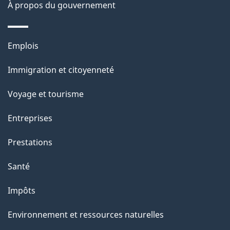
site
d
À propos du gouvernement
e
l
Thèmes
Emplois
et
a
Immigration et citoyenneté
sujets
p
Voyage et tourisme
a
Entreprises
g
Prestations
e
Santé
Impôts
Environnement et ressources naturelles