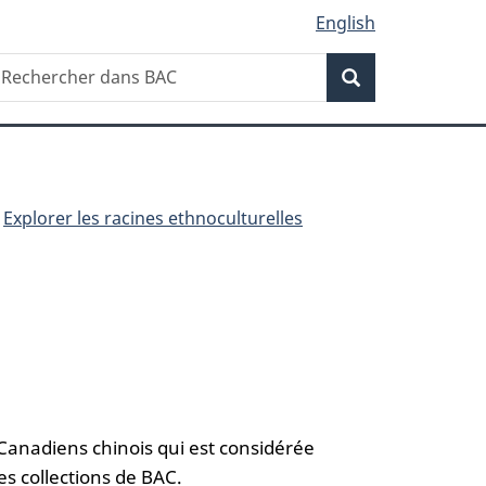
English
Recherche
echercher
Recherche
ans
AC
Explorer les racines ethnoculturelles
 Canadiens chinois qui est considérée
es collections de BAC.