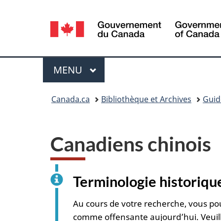
Sélection
de
la
Menu
MENU
PRINCIPAL
langue
Vous
Canada.ca
Bibliothèque et Archives
Guid
êtes
ici :
Canadiens chinois
Terminologie historiqu
Au cours de votre recherche, vous pou
comme offensante aujourd’hui. Veuillez