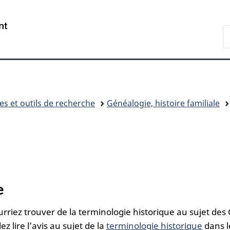
Passer
Passer
Passer
Passer
au
au
à
à
/
R
Gestionnaire
contenu
«
la
Government
d
des
principal
Au
version
of
B
Invitations
sujet
HTML
Canada
du
simplifiée
gouvernement
»
es et outils de recherche
Généalogie, histoire familiale
e
rriez trouver de la terminologie historique au sujet des
 lire l’avis au sujet de la
terminologie historique
dans l