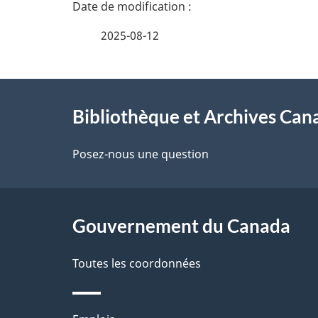
D
é
2025-08-12
t
À
a
Bibliothèque et Archives Can
propos
i
de
Posez-nous une question
l
ce
s
site
Gouvernement du Canada
d
e
Toutes les coordonnées
l