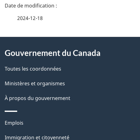
D
é
2024-12-18
t
À
a
Gouvernement du Canada
propos
i
de
l
Toutes les coordonnées
ce
s
Ministères et organismes
site
d
À propos du gouvernement
e
l
Thèmes
Emplois
et
a
Immigration et citoyenneté