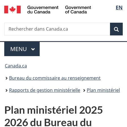
/
Sélec
EN
Passer
Passer
Passer
Government
au
à
à
de
of
contenu
«
la
Canada
Recherche
Rechercher
principal
Au
version
Rec
la
dans
sujet
HTML
Canada.ca
du
simplifiée
langu
Menu
gouvernement
MENU
PRINCIPAL
»
Vous
Canada.ca
êtes
Bureau du commissaire au renseignement
ici :
Rapports de gestion ministérielle
Plan ministériel
Plan ministériel 2025
2026 du Bureau du