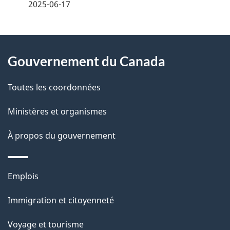
é
2025-06-17
t
À
a
Gouvernement du Canada
propos
i
de
l
Toutes les coordonnées
ce
s
Ministères et organismes
site
d
À propos du gouvernement
e
l
Thèmes
Emplois
et
a
Immigration et citoyenneté
sujets
p
Voyage et tourisme