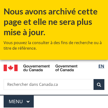
Passer
Passer
Passer
Nous avons archivé cette
au
à
à
contenu
«
la
page et elle ne sera plus
principal
Au
version
sujet
HTML
mise à jour.
du
simplifiée
gouvernement
Vous pouvez la consulter à des fins de recherche ou à
»
titre de référence.
/
Sélec
EN
Government
de
of
Canada
Recherche
Rechercher
Rec
la
dans
Canada.ca
langu
Menu
MENU
PRINCIPAL