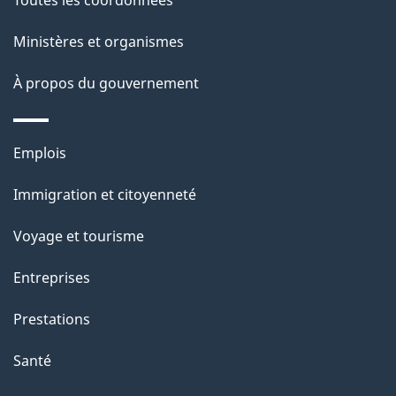
p
Ministères et organismes
a
À propos du gouvernement
g
e
Thèmes
Emplois
et
Immigration et citoyenneté
sujets
Voyage et tourisme
Entreprises
Prestations
Santé