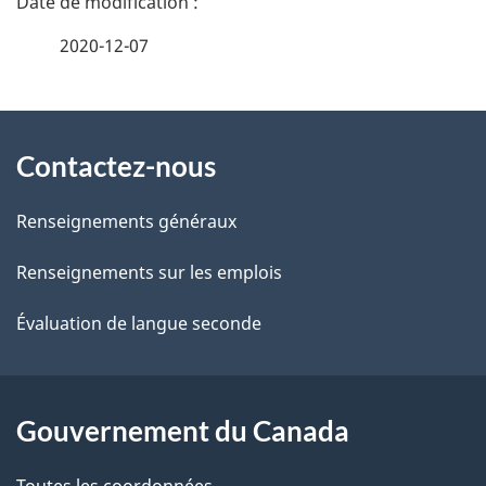
é
2020-12-07
t
À
a
Contactez-nous
propos
i
de
l
Renseignements généraux
ce
s
Renseignements sur les emplois
site
d
Évaluation de langue seconde
e
l
Gouvernement du Canada
a
Toutes les coordonnées