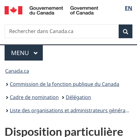
/
Sélec
EN
Passer
Passer
Passer
Government
au
à
à
de
of
contenu
«
la
Canada
Recherche
Rechercher
principal
Au
version
Rec
la
dans
sujet
HTML
Canada.ca
du
simplifiée
langu
Menu
gouvernement
MENU
PRINCIPAL
»
Vous
Canada.ca
êtes
Commission de la fonction publique du Canada
ici :
Cadre de nomination
Délégation
Liste des organisations et administrateurs généraux ayant pris des dispositions particulières visant la subdélégation
Disposition particulière