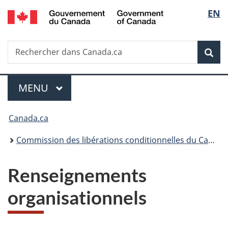
/
Sélec
EN
Passer
Passer
Passer
Government
au
à
à
de
of
contenu
«
la
Canada
Recherche
Rechercher
principal
Au
version
Rec
la
dans
sujet
HTML
Canada.ca
du
simplifiée
langu
Menu
gouvernement
MENU
PRINCIPAL
»
Vous
Canada.ca
êtes
Commission des libérations conditionnelles du Canada
ici :
Renseignements
organisationnels