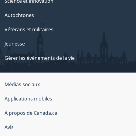
Science et innovation
Autochtones
Vétérans et militaires
Jeunesse
Gérer les événements de la vie
Organisation
Médias sociaux
du
Applications mobiles
gouvernement
du
À propos de Canada.ca
Canada
Avis