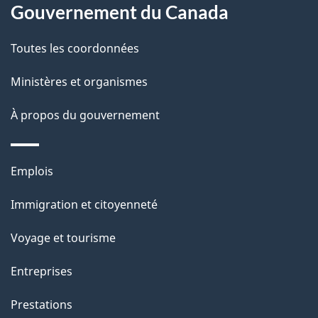
a
Gouvernement du Canada
p
Toutes les coordonnées
a
Ministères et organismes
g
À propos du gouvernement
e
Thèmes
Emplois
et
Immigration et citoyenneté
sujets
Voyage et tourisme
Entreprises
Prestations