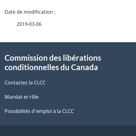
D
é
2019-03-06
t
À
a
Commission des libérations
propos
i
conditionnelles du Canada
de
l
Contactez la CLCC
ce
s
Mandat et rôle
site
d
e
Possibilités d’emploi à la CLCC
l