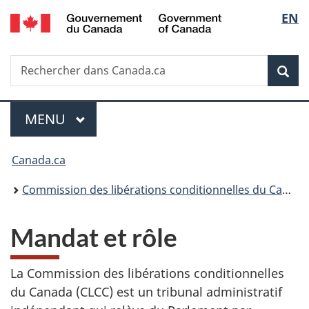
/
Sélec
EN
Passer
Passer
Passer
Passer
Government
au
à
au
à
de
of
contenu
«
menu
la
Canada
Recherche
Rechercher
principal
Au
de
version
Rec
la
dans
sujet
la
HTML
Canada.ca
du
section
simplifiée
langu
Menu
gouvernement
MENU
PRINCIPAL
»
Vous
Canada.ca
êtes
Commission des libérations conditionnelles du Canada
ici :
Mandat et rôle
La Commission des libérations conditionnelles
du Canada (CLCC) est un tribunal administratif