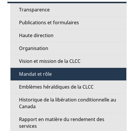
e
l
Transparence
c
s
Publications et formulaires
t
d
Haute direction
i
e
Organisation
o
l
Vision et mission de la CLCC
n
a
Mandat et rôle
M
p
Emblèmes héraldiques de la CLCC
e
a
Historique de la libération conditionnelle au
n
Canada
g
u
Rapport en matière du rendement des
e
services