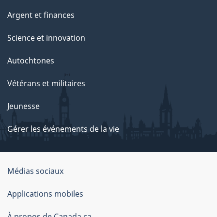
Argent et finances
Science et innovation
Autochtones
Vétérans et militaires
Jeunesse
Gérer les événements de la vie
Organisation
Médias sociaux
du
Applications mobiles
gouvernement
À propos de Canada.ca