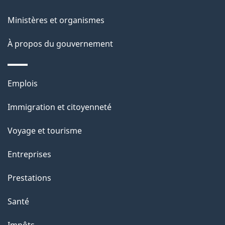
a
Ministères et organismes
g
À propos du gouvernement
e
Thèmes
Emplois
et
Immigration et citoyenneté
sujets
Voyage et tourisme
Entreprises
Prestations
Santé
Impôts