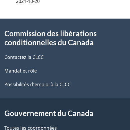
é
2021-10-20
t
À
a
Commission des libérations
propos
i
conditionnelles du Canada
de
l
Contactez la CLCC
ce
s
Mandat et rôle
site
d
e
Possibilités d’emploi à la CLCC
l
a
Gouvernement du Canada
p
Toutes les coordonnées