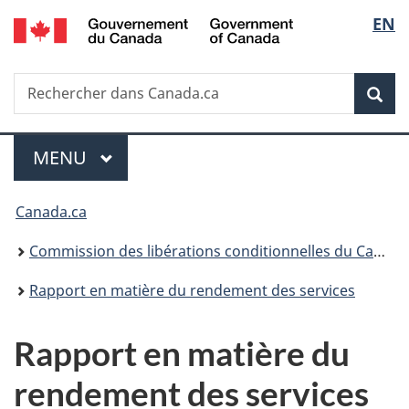
/
Sélec
EN
Passer
Passer
Passer
Government
au
à
à
de
of
contenu
«
la
Canada
Recherche
Rechercher
principal
Au
version
Rec
la
dans
sujet
HTML
Canada.ca
du
simplifiée
langu
Menu
gouvernement
MENU
PRINCIPAL
»
Vous
Canada.ca
êtes
Commission des libérations conditionnelles du Canada
ici :
Rapport en matière du rendement des services
Rapport en matière du
rendement des services